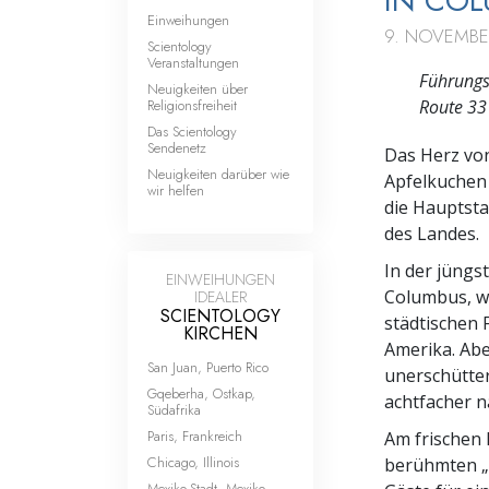
IN CO
Einweihungen
9. NOVEMBE
Scientology
Veranstaltungen
Führungs
Neuigkeiten über
Religionsfreiheit
Route 33
Das Scientology
Sendenetz
Das Herz von
Neuigkeiten darüber wie
Apfelkuchen 
wir helfen
die Hauptsta
des Landes.
In der jüngs
EINWEIHUNGEN
Columbus, w
IDEALER
SCIENTOLOGY
städtischen 
KIRCHEN
Amerika. Aber
San Juan, Puerto Rico
unerschütter
Gqeberha, Ostkap,
achtfacher n
Südafrika
Paris, Frankreich
Am frischen
Chicago, Illinois
berühmten „H
Mexiko-Stadt, Mexiko