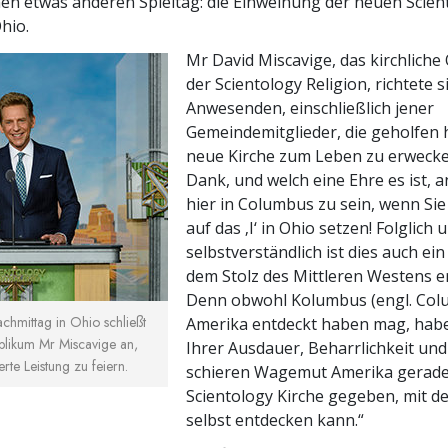
nen etwas anderen Spieltag: die Einweihung der neuen Scien
hio.
Mr David Miscavige, das kirchlich
der Scientology Religion, richtete s
Anwesenden, einschließlich jener
Gemeindemitglieder, die geholfen 
neue Kirche zum Leben zu erwecke
Dank, und welch eine Ehre es ist, 
hier in Columbus zu sein, wenn Si
auf das ‚I‘ in Ohio setzen! Folglich 
selbstverständlich ist dies auch ei
dem Stolz des Mittleren Westens erf
Denn obwohl Kolumbus (engl. Col
chmittag in Ohio schließt
Amerika entdeckt haben mag, habe
ublikum Mr Miscavige an,
Ihrer Ausdauer, Beharrlichkeit un
te Leistung zu feiern.
schieren Wagemut Amerika gerade
Scientology Kirche gegeben, mit de
selbst entdecken kann.“