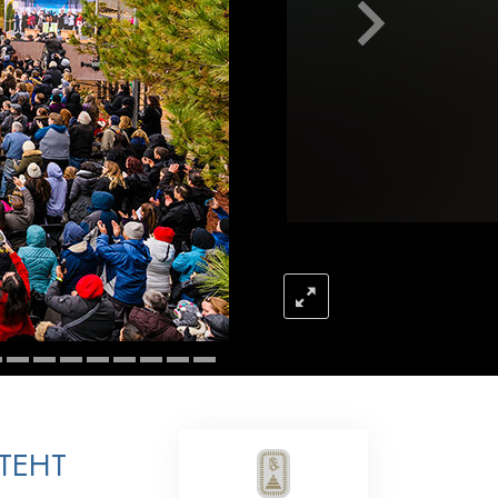
Antworten auf das Drogenproblem
Kinder
Werkzeuge für den Arbeitsplatz
Ethik und die Zustände
Die Ursache von Unterdrückung
Ermittlungen
Grundlagen des Organisierens
Die Grundlagen von Public Relations
Planziele und Ziele
Die Technologie des Studierens
STEHT
Kommunikation