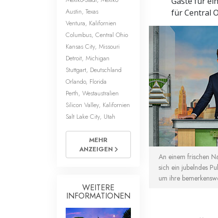
Gäste für ei
Austin, Texas
für Central O
Ventura, Kalifornien
Columbus, Central Ohio
Kansas City, Missouri
Detroit, Michigan
Stuttgart, Deutschland
Orlando, Florida
Perth, Westaustralien
Silicon Valley, Kalifornien
Salt Lake City, Utah
MEHR
ANZEIGEN
An einem frischen Na
sich ein jubelndes P
um ihre bemerkenswer
WEITERE
INFORMATIONEN