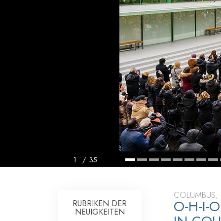
Liebe und Hass 
1
/
35
COLUMBUS, 
O-H-I-
RUBRIKEN DER
NEUIGKEITEN