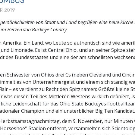
LUMBUS
R 2019
persönlichkeiten von Stadt und Land begrüßen eine neue Kirche 
 im Herzen von Buckeye Country.
 Amerika. Ein Land, wo Leute so authentisch sind wie amer
und Limonade. Es ist Central Ohio, und an seiner Spitze st
dt des Bundesstaates und eine der am schnellsten wachsen
ten Schwester von Ohios drei Cs (neben Cleveland und Cincin
immelt es von Unternehmergeist und einem sich ständig w
Flair – es verdient zu Recht den Spitznamen: Größte kleine St
 was diesen Teil des Mittleren Westens wirklich definiert, is
liche Leidenschaft für das Ohio State Buckeyes Footballtea
ationaler Champion und ein unsterblicher Big Ten Kandidat.
 Herbstsamstagnachmittag, dem 9. November, nur Minuten 
orseshoe“-Stadion entfernt, versammelten sich Scientolog