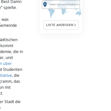
he Best Damn
 spielte.
, was
 Gemeinde
LISTE ANZEIGEN
tädtischen
e kommt
demie, die in
ar, und
n über
nd Studenten
tiative
, die
ogramm, das
un mit
t.
r Stadt die
n