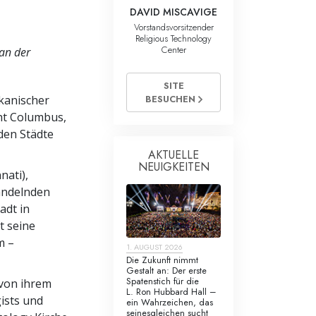
DAVID MISCAVIGE
Vorstandsvorsitzender
Religious Technology
Center
an der
SITE
BESUCHEN
ikanischer
eht Columbus,
den Städte
AKTUELLE
NEUIGKEITEN
nati),
andelnden
adt in
t seine
m –
1. AUGUST 2026
Die Zukunft nimmt
Gestalt an: Der erste
Spatenstich für die
von ihrem
L. Ron Hubbard Hall –
ists und
ein Wahrzeichen, das
seinesgleichen sucht