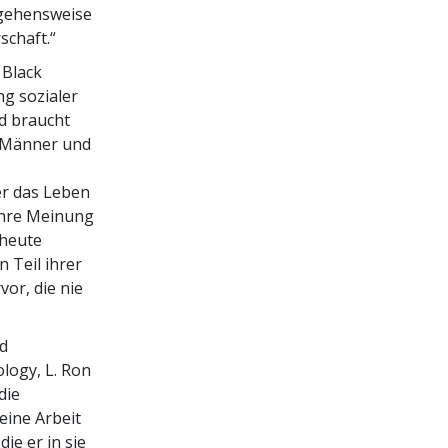
ngehensweise
chaft.“
 Black
ng sozialer
nd braucht
e Männer und
er das Leben
 ihre Meinung
 heute
 Teil ihrer
or, die nie
d
logy, L. Ron
die
eine Arbeit
ie er in sie