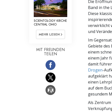
Die Eröffnun
Band in the 
Diese klassi
inspirierend
SCIENTOLOGY KIRCHE
CENTRAL OHIO
verwirklicht
und Veränder
MEHR LESEN
Im Gegensatz
Gebiete des 
MIT FREUNDEN
einem schnel
TEILEN
einem Jahr f
damit führen 
Drogen
-Auf
aufgeklärt ha
einen Lehrpl
auf dem Bu
gesundem Me
Als Zentrum 
Verknüpfung 