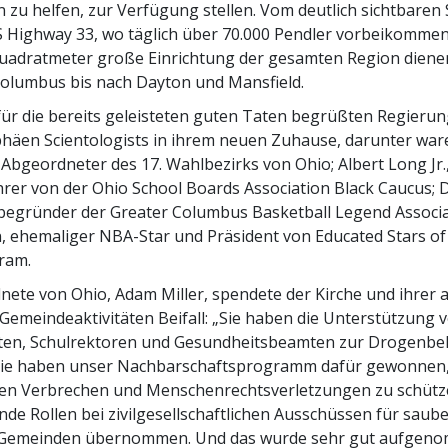
zu helfen, zur Verfügung stellen. Vom deutlich sichtbaren 
 Highway 33, wo täglich über 70.000 Pendler vorbeikommen,
uadratmeter große Einrichtung der gesamten Region diene
lumbus bis nach Dayton und Mansfield.
für die bereits geleisteten guten Taten begrüßten Regieru
häen Scientologists in ihrem neuen Zuhause, darunter war
 Abgeordneter des 17. Wahlbezirks von Ohio; Albert Long Jr.
rer von der Ohio School Boards Association Black Caucus; D
begründer
der Greater Columbus Basketball Legend Associa
n, ehemaliger NBA-Star und Präsident von Educated Stars o
ram.
ete von Ohio, Adam Miller, spendete der Kirche und ihrer a
Gemeindeaktivitäten Beifall: „Sie haben die Unterstützung 
ten, Schulrektoren und Gesundheitsbeamten zur Drogenb
ie haben unser Nachbarschaftsprogramm dafür gewonnen,
en Verbrechen und Menschenrechtsverletzungen zu schütze
de Rollen bei zivilgesellschaftlichen Ausschüssen für saub
 Gemeinden übernommen. Und das wurde sehr gut aufgenom