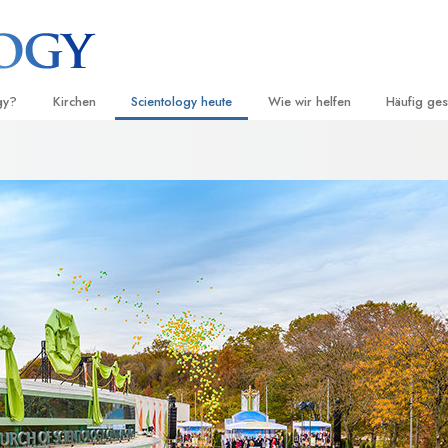
gy?
Kirchen
Scientology heute
Wie wir helfen
Häufig ges
d Praxis
Finden Sie eine Kirche
Einweihungen
Der Weg zum Glücklichsein
Hintergru
Ei
grundlege
nntnisse und
Ideale Scientology Kirchen
Scientology Veranstaltungen
Applied Scholastics
H
Innerhalb 
Fortgeschrittene Organisationen
David Miscavige – Kirchliches
Criminon
Ei
 über Scientology
Oberhaupt von Scientology
Die Organi
Flag Land Base
Narconon
Ei
 Scientologen kennen
Freewinds
Fakten über Drogen
Ei
cientology Kirche
Scientology für die Welt
United for Human Rights (Verein
Menschenrechte)
ien der Scientology
Citizens Commission on Human 
 die Dianetik
Ehrenamtliche Scientology Geist