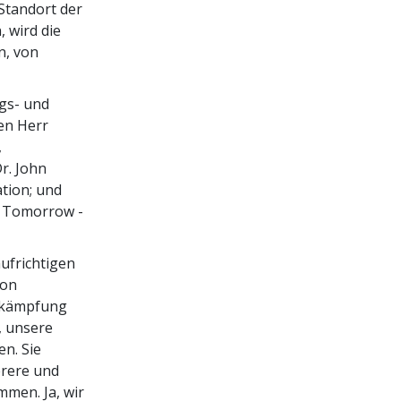
Standort der
 wird die
n, von
ngs- und
en Herr
,
r. John
tion; und
f Tomorrow -
ufrichtigen
von
ekämpfung
 unsere
n. Sie
erere und
men. Ja, wir