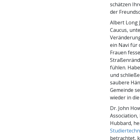
schätzen Ih
der Freundsc
Albert Long 
Caucus, unte
Veränderun
ein Navi für
Frauen fesse
Straßenrände
fühlen. Habe
und schließe
saubere Händ
Gemeinde sei
wieder in di
Dr. John Ho
Association,
Hubbard, her
Studiertechn
betrachtet, 