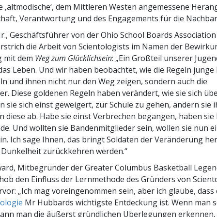
re ‚altmodische‘, dem Mittleren Westen angemessene Hera
haft, Verantwortung und des Engagements für die Nachbars
Jr., Geschäftsführer von der Ohio School Boards Association
rstrich die Arbeit von Scientologists im Namen der Bewirku
g mit dem
Weg zum Glücklichsein
: „Ein Großteil unserer Juge
 das Leben. Und wir haben beobachtet, wie die Regeln jung
ln und ihnen nicht nur den Weg zeigen, sondern auch die
r. Diese goldenen Regeln haben verändert, wie sie sich üb
n sie sich einst geweigert, zur Schule zu gehen, ändern sie
n diese ab. Habe sie einst Verbrechen begangen, haben sie
e. Und wollten sie Bandenmitglieder sein, wollen sie nun ein
n. Ich sage Ihnen, das bringt Soldaten der Veränderung herv
e Dunkelheit zurückkehren werden.“
ward, Mitbegründer der Greater Columbus Basketball Legen
 hob den Einfluss der Lernmethode des Gründers von Sciento
vor: „Ich mag voreingenommen sein, aber ich glaube, dass 
ologie
Mr Hubbards wichtigste Entdeckung ist. Wenn man s
kann man die äußerst gründlichen Überlegungen erkennen, d