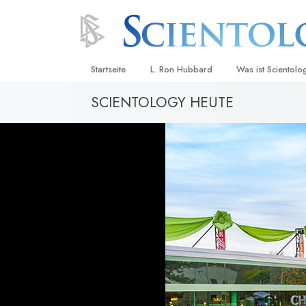
Startseite
L. Ron Hubbard
Was ist Scientolo
SCIENTOLOGY HEUTE
Anschauungen un
Scientology Beke
Kodizes
Was Scientologen
sagen
Lernen Sie einen
Innerhalb einer S
Die Grundprinzip
Eine Einführung in