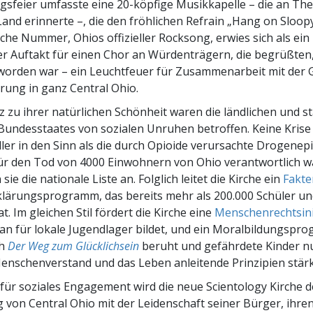
gsfeier umfasste eine 20-köpfige Musikkapelle – die an T
Land erinnerte –, die den fröhlichen Refrain „Hang on Sloopy“
sche Nummer, Ohios offizieller Rocksong, erwies sich als ein
er Auftakt für einen Chor an Würdenträgern, die begrüßten
 worden war – ein Leuchtfeuer für Zusammenarbeit mit der
ung in ganz Central Ohio.
 zu ihrer natürlichen Schönheit waren die ländlichen und s
Bundesstaates von sozialen Unruhen betroffen. Keine Kris
ler in den Sinn als die durch Opioide verursachte Drogenepi
ür den Tod von 4000 Einwohnern von Ohio verantwortlich w
sie die nationale Liste an. Folglich leitet die Kirche ein
Fakte
klärungsprogramm, das bereits mehr als 200.000 Schüler u
t. Im gleichen Stil fördert die Kirche eine
Menschenrechtsini
an für lokale Jugendlager bildet, und ein Moralbildungspr
ch
Der Weg zum Glücklichsein
beruht und gefährdete Kinder n
nschenverstand und das Leben anleitende Prinzipien stärk
für soziales Engagement wird die neue Scientology Kirche de
von Central Ohio mit der Leidenschaft seiner Bürger, ihre