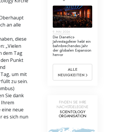
tology Kirche
e Oberhaupt
ich an alle
9. MAI 2026
Die Dianetics-
haben, diese
Jahrestagsfeier hebt ein
n: „Vielen
bahnbrechendes Jahr
der globalen Expansion
an dem Tag
hervor
e den Punkt
und
ALLE
n Tag, um mit
NEUIGKEITEN
üllt zu sein.
umbus)
n Sie dank
d Ihrem
FINDEN SIE IHRE
NÄCHSTGELEGENE
 eine neue
SCIENTOLOGY
ORGANISATION
r es sich nun