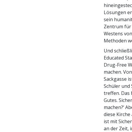
hineingestec
Lösungen ent
sein humanit
Zentrum für 
Westens von
Methoden wei
Und schließl
Educated Sta
Drug-Free Wo
machen. Von 
Sackgasse is
Schüler und 
treffen. Das
Gutes. Siche
machen?‘ Abe
diese Kirche
ist mit Siche
an der Zeit,