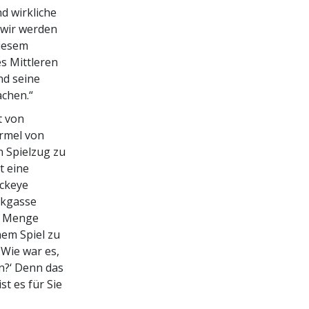
d wirkliche
 wir werden
diesem
s Mittleren
nd seine
achen.“
t von
ormel von
n Spielzug zu
t eine
uckeye
ckgasse
ze Menge
nem Spiel zu
,Wie war es,
n?‘ Denn das
st es für Sie