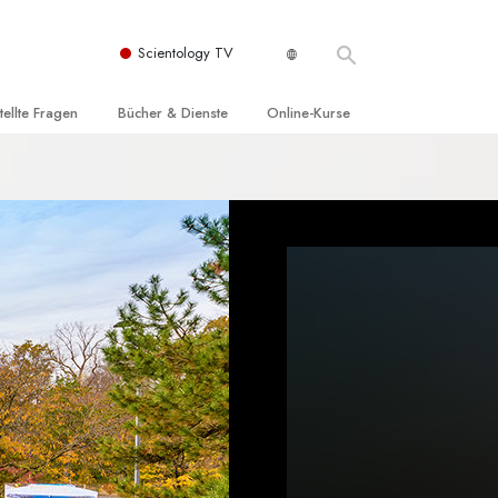
Scientology TV
tellte Fragen
Bücher & Dienste
Online-Kurse
nd und
nführende Bücher
Wie man Konflikte löst
nde Prinzipien
örbücher
Die Dynamiken des Daseins
einer Scientology Kirche
nführungsvorträge
Die Bestandteile des Verstehens
sation der Scientology
nführungsfilme
Lösungen für eine gefährliche Umwelt
nführende Dienste
Beistände bei Krankheiten und
Verletzungen
t für
Integrität und Ehrlichkeit
Rights
Ehe
liche
Die emotionelle Tonskala