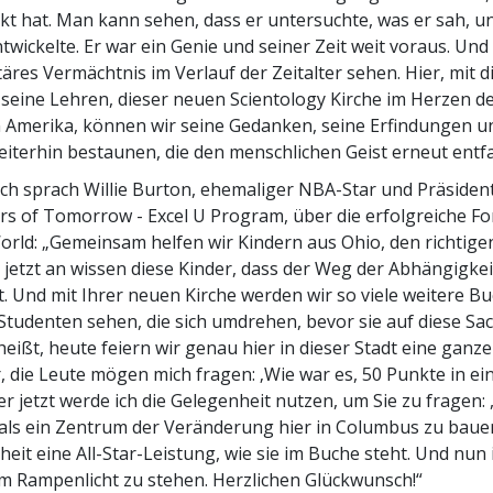
kt hat. Man kann sehen, dass er untersuchte, was er sah, un
wickelte. Er war ein Genie und seiner Zeit weit voraus. Und
äres Vermächtnis im Verlauf der Zeitalter sehen. Hier, mit 
seine Lehren, dieser neuen Scientology Kirche im Herzen de
 Amerika, können wir seine Gedanken, seine Erfindungen u
terhin bestaunen, die den menschlichen Geist erneut entf
ich sprach Willie Burton, ehemaliger NBA-Star und Präsiden
rs of Tomorrow - Excel U Program, über die erfolgreiche F
rld: „Gemeinsam helfen wir Kindern aus Ohio, den richtige
jetzt an wissen diese Kinder, dass der Weg der Abhängigkei
t. Und mit Ihrer neuen Kirche werden wir so viele weitere B
Studenten sehen, die sich umdrehen, bevor sie auf diese Sa
 heißt, heute feiern wir genau hier in dieser Stadt eine gan
r, die Leute mögen mich fragen: ‚Wie war es, 50 Punkte in ei
r jetzt werde ich die Gelegenheit nutzen, um Sie zu fragen: 
 als ein Zentrum der Veränderung hier in Columbus zu baue
rheit eine All-Star-Leistung, wie sie im Buche steht. Und nun i
 im Rampenlicht zu stehen. Herzlichen Glückwunsch!“