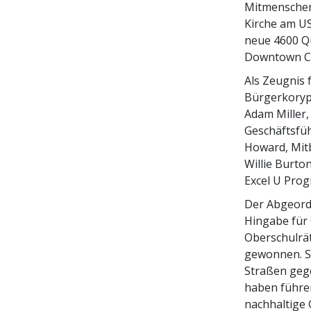
Mitmenschen 
Kirche am US
neue 4600 Q
Downtown Co
Als Zeugnis 
Bürgerkoryp
Adam Miller,
Geschäftsfüh
Howard,
Mit
Willie Burto
Excel U Prog
Der Abgeordn
Hingabe für 
Oberschulrä
gewonnen. S
Straßen geg
haben führen
nachhaltige