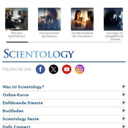
Wie man
Die Dynamiken
Die Bestandteile
Lösungen für
Konflikte löst
des Daseins
des Verstehens
eine gefährliche
Umwelt
FOLGEN SIE UNS
Was ist Scientology?
Online-Kurse
Einführende Dienste
Buchladen
Scientology heute
Daily Connect