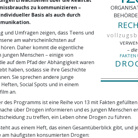
­missbrauchs zu kommunizieren –
ORGANISA
ndividueller Basis als auch durch
BEHÖRDE
munikation.
RECH
ng und Umfragen zeigen, dass Teens und
vollzugs
hsene am wahrscheinlichsten auf
VERWE
e hören. Daher kommt die eigentliche
– die
 jungen Menschen – einige von
FAKTEN
DRO
die auf dem Pfad der Abhängigkeit waren
ebt haben, sodass sie ihre Geschichte
nen. Sie sprechen andere junge
Heften, Social Spots und in einem
ilm an.
er des Programms ist eine Reihe von 13 mit Fakten gefüllten
ache über Drogen informieren und es jungen Menschen er
ntscheidung zu treffen, ein Leben ohne Drogen zu führen.
steht aus einem Heft, das einen Gesamtüberblick gibt, und j
ie am häufigsten konsumierten Drogen: