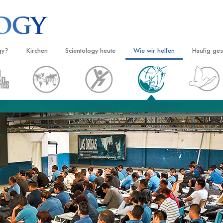
gy?
Kirchen
Scientology heute
Wie wir helfen
Häufig ges
d Praxis
Finden Sie eine Kirche
Einweihungen
Der Weg zum Glücklichsein
Hintergru
Ei
grundlege
nntnisse und
Ideale Scientology Kirchen
Scientology Veranstaltungen
Applied Scholastics
H
Innerhalb 
Fortgeschrittene Organisationen
David Miscavige – Kirchliches
Criminon
Ei
 über Scientology
Oberhaupt von Scientology
Die Organi
Flag Land Base
Narconon
Ei
 Scientologen kennen
Freewinds
Fakten über Drogen
Ei
cientology Kirche
Scientology für die Welt
United for Human Rights (Verein
Menschenrechte)
ien der Scientology
Citizens Commission on Human 
 die Dianetik
Ehrenamtliche Scientology Geist