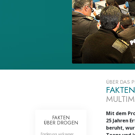
Liebe und Hass 
ÜBER DAS
FAKTEN
MULTIM
Mit dem Pr
FAKTEN
25 Jahren E
ÜBER DROGEN
beruht, wur
Förderung wirksamer
Teens und j