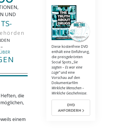
TIONEN,
N UND
TS-
behörden
NDEN
 –
Diese kostenfreie DVD
enthält eine Einführung,
 ÜBER
GEN
die preisgekrönten
Social Spots
„Sie
sagten – Es war eine
Lüge“
und eine
Vorschau auf den
Dokumentarfilm
Wirkliche Menschen –
Wirkliche Geschehnisse
.
 Heften, die
möglichen,
DVD
ANFORDERN
eweils einem