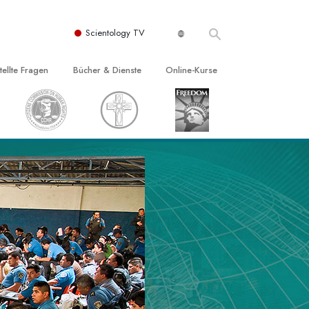
Scientology TV
tellte Fragen
Bücher & Dienste
Online-Kurse
nd und
nführende Bücher
Wie man Konflikte löst
nde Prinzipien
örbücher
Die Dynamiken des Daseins
einer Scientology Kirche
nführungsvorträge
Die Bestandteile des Verstehens
sation der Scientology
nführungsfilme
Lösungen für eine gefährliche Umwelt
nführende Dienste
Beistände bei Krankheiten und
Verletzungen
t für
Integrität und Ehrlichkeit
Rights
Ehe
liche
Die emotionelle Tonskala