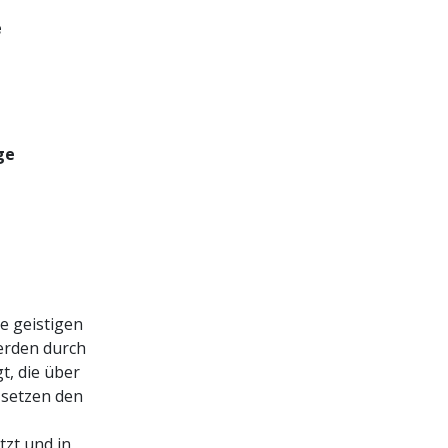
e
ge
l
e geistigen
erden durch
, die über
 setzen den
tzt und in