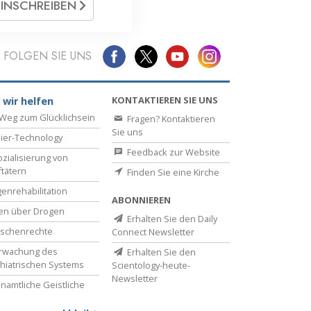
EINSCHREIBEN
FOLGEN SIE UNS
KONTAKTIEREN SIE UNS
 wir helfen
Weg zum Glücklichsein
Fragen? Kontaktieren
Sie uns
ier-Technology
Feedback zur Website
zialisierung von
ftätern
Finden Sie eine Kirche
enrehabilitation
ABONNIEREN
en über Drogen
Erhalten Sie den Daily
schenrechte
Connect Newsletter
rwachung des
Erhalten Sie den
hiatrischen Systems
Scientology-heute-
Newsletter
namtliche Geistliche