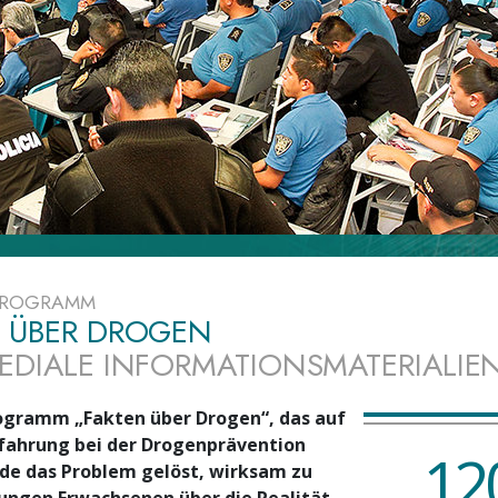
– Was ist Größe?
 PROGRAMM
 ÜBER DROGEN
EDIALE INFORMATIONSMATERIALIE
ogramm „Fakten über Drogen“, das auf
rfahrung bei der Drogen­prävention
12
de das Problem gelöst, wirksam zu
ungen Erwachsenen über die Realität