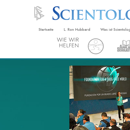
Startseite
L. Ron Hubbard
Was ist Scientolo
WIE WIR
HELFEN
Anschauungen un
Scientology Beke
Kodizes
Was Scientologen
sagen
Lernen Sie einen
Innerhalb einer S
Die Grundprinzip
Eine Einführung in