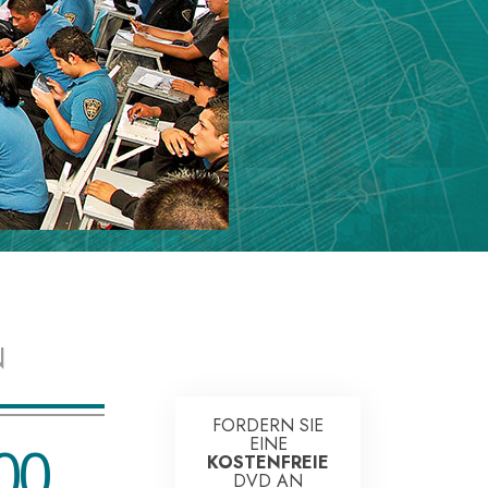
Antworten auf das Drogenproblem
Kinder
Werkzeuge für den Arbeitsplatz
Ethik und die Zustände
Die Ursache von Unterdrückung
Ermittlungen
Grundlagen des Organisierens
Die Grundlagen von Public Relations
N
Planziele und Ziele
FORDERN SIE
Die Technologie des Studierens
00
EINE
KOSTENFREIE
Kommunikation
DVD AN