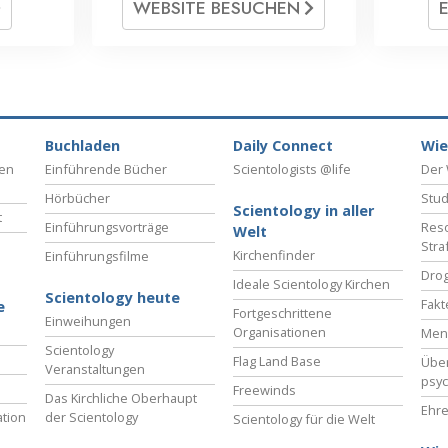
WEBSITE BESUCHEN
Buchladen
Daily Connect
Wie
ben
Einführende Bücher
Scientologists @life
Der 
Hörbücher
Stud
Scientology in aller
t
Einführungsvorträge
Reso
Welt
Stra
Kirchenfinder
Einführungsfilme
Drog
Ideale Scientology Kirchen
Scientology heute
Fakt
e
Fortgeschrittene
Einweihungen
Organisationen
Men
Scientology
Flag Land Base
Übe
Veranstaltungen
psyc
Freewinds
Das Kirchliche Oberhaupt
Ehre
tion
der Scientology
Scientology für die Welt