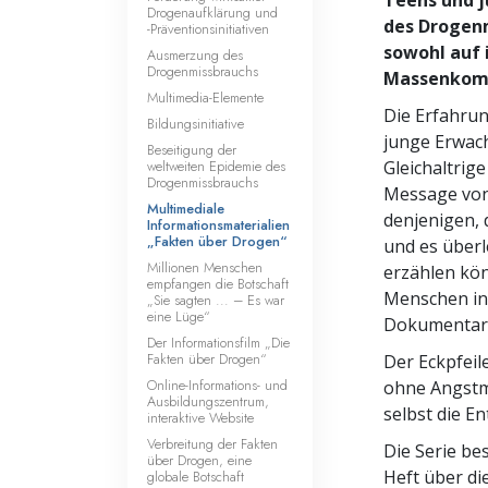
Drogenaufklärung und
des Drogen
-Präventionsinitiativen
sowohl auf i
Ausmerzung des
Drogenmissbrauchs
Massen­kom
Multimedia-Elemente
Die Erfahru
Bildungsinitiative
junge Erwac
Beseitigung der
weltweiten Epidemie des
Gleichaltrig
Drogenmissbrauchs
Message von
Multimediale
denjenigen, 
Informationsmaterialien
„Fakten über Drogen“
und es überl
Millionen Menschen
erzählen kön
empfangen die Botschaft
Menschen in 
„Sie sagten ... – Es war
eine Lüge“
Dokumentar­f
Der Informationsfilm „Die
Fakten über Drogen“
Der Eckpfeil
Online-Informations- und
ohne Angstm
Ausbildungszentrum,
selbst die E
interaktive Website
Verbreitung der Fakten
Die Serie be
über Drogen, eine
Heft über d
globale Botschaft