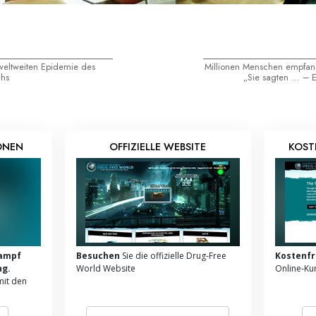
weltweiten Epidemie des
Millionen Menschen empfang
chs
„Sie sagten ... – 
ONEN
OFFIZIELLE WEBSITE
KOST
Kampf
Besuchen
Sie die offizielle Drug-Free
Kostenfr
ng.
World Website
Online-Ku
mit den