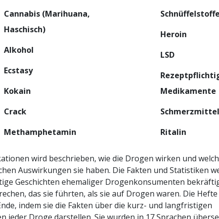
Cannabis (Marihuana,
Schnüffelstoff
Haschisch)
Heroin
Alkohol
LSD
Ecstasy
Rezeptpflichti
Kokain
Medikamente
Crack
Schmerzmitte
Methamphetamin
Ritalin
kationen wird beschrieben, wie die Drogen wirken und welch
chen Auswirkungen sie haben. Die Fakten und Statistiken w
tige Geschichten ehemaliger Drogenkonsumenten bekräftigt
rechen, das sie führten, als sie auf Drogen waren. Die Hefte
nde, indem sie die Fakten über die kurz- und langfristigen
 jeder Droge darstellen. Sie wurden in 17 Sprachen überse