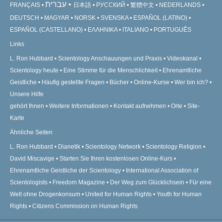
עברית
FRANÇAIS
日本語
РУССКИЙ
繁體中文
NEDERLANDS
DEUTSCH
MAGYAR
NORSK
SVENSKA
ESPAÑOL (LATINO)
ESPAÑOL (CASTELLANO)
ΕΛΛΗΝΙΚA
ITALIANO
PORTUGUÊS
Links
L. Ron Hubbard
Scientology Anschauungen und Praxis
Videokanal
Scientology heute
Eine Stimme für die Menschlichkeit
Ehrenamtliche
Geistliche
Häufig gestellte Fragen
Bücher
Online-Kurse
Wer bin ich?
Unsere Hilfe
gehört Ihnen
Weitere Informationen
Kontakt aufnehmen
Orte
Site-
Karte
Ähnliche Seiten
L. Ron Hubbard
Dianetik
Scientology Network
Scientology Religion
David Miscavige
Starten Sie Ihren kostenlosen Online-Kurs
Ehrenamtliche Geistliche der Scientology
International Association of
Scientologists
Freedom Magazine
Der Weg zum Glücklichsein
Für eine
Welt ohne Drogenkonsum
United for Human Rights
Youth for Human
Rights
Citizens Commission on Human Rights