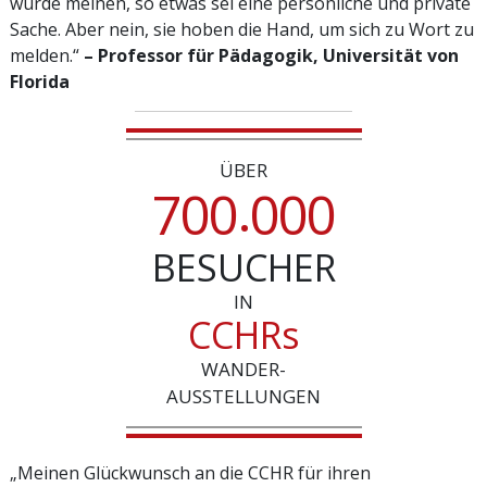
würde meinen, so etwas sei eine persönliche und private
Sache. Aber nein, sie hoben die Hand, um sich zu Wort zu
melden.“
– Professor für Pädagogik, Universität von
Florida
ÜBER
.
7
0
0
0
0
0
BESUCHER
IN
CCHRs
WANDER-
AUSSTELLUNGEN
„Meinen Glückwunsch an die CCHR für ihren