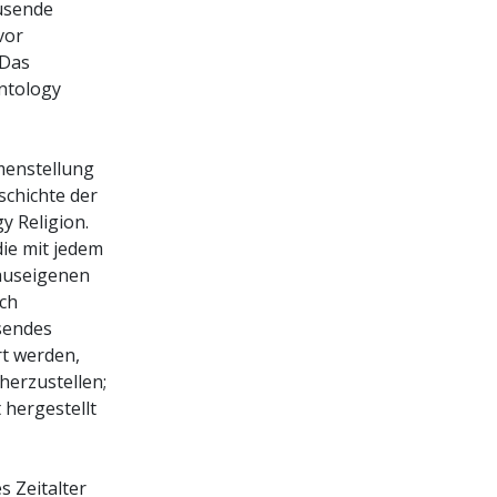
ausende
vor
 Das
ntology
menstellung
schichte der
y Religion.
die mit jedem
hauseigenen
ich
ssendes
rt werden,
herzustellen;
 hergestellt
s Zeitalter