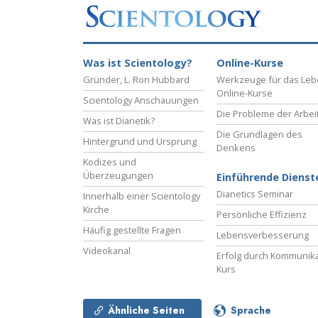
Was ist Scientology?
Online-Kurse
Gründer, L. Ron Hubbard
Werkzeuge für das Le
Online-Kurse
Scientology Anschauungen
Die Probleme der Arbei
Was ist Dianetik?
Die Grundlagen des
Hintergrund und Ursprung
Denkens
Kodizes und
Überzeugungen
Einführende Dienst
Dianetics Seminar
Innerhalb einer Scientology
Kirche
Persönliche Effizienz
Häufig gestellte Fragen
Lebensverbesserung
Videokanal
Erfolg durch Kommunika
Kurs
Ähnliche Seiten
Sprache