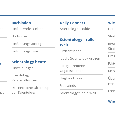
Buchladen
Daily Connect
Wie
ben
Einführende Bücher
Scientologists @life
Der 
Hörbücher
Stud
Scientology in aller
t
Einführungsvorträge
Reso
Welt
Stra
Kirchenfinder
Einführungsfilme
Drog
Ideale Scientology Kirchen
Scientology heute
Fakt
e
Fortgeschrittene
Einweihungen
Organisationen
Men
Scientology
Flag Land Base
Übe
Veranstaltungen
psyc
Freewinds
Das Kirchliche Oberhaupt
Ehre
tion
der Scientology
Scientology für die Welt
Wie