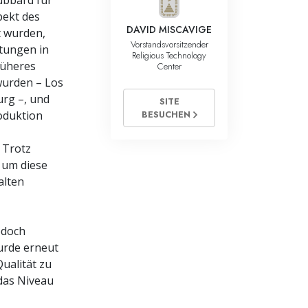
Hubbard für
pekt des
DAVID MISCAVIGE
t wurden,
Vorstandsvorsitzender
htungen in
Religious Technology
rüheres
Center
wurden – Los
urg –, und
SITE
BESUCHEN
oduktion
 Trotz
 um diese
alten
edoch
wurde erneut
ualität zu
 das Niveau