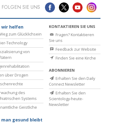
FOLGEN SIE UNS
KONTAKTIEREN SIE UNS
 wir helfen
Weg zum Glücklichsein
Fragen? Kontaktieren
Sie uns
ier-Technology
Feedback zur Website
zialisierung von
ftätern
Finden Sie eine Kirche
enrehabilitation
ABONNIEREN
en über Drogen
Erhalten Sie den Daily
schenrechte
Connect Newsletter
rwachung des
Erhalten Sie den
hiatrischen Systems
Scientology-heute-
Newsletter
namtliche Geistliche
 man gesund bleibt