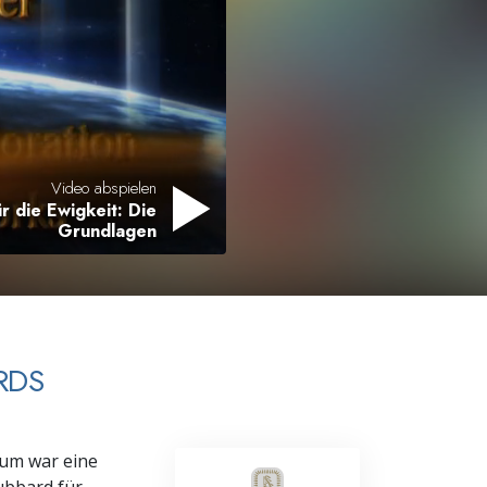
Antworten auf das Drogenproblem
Kinder
Werkzeuge für den Arbeitsplatz
Ethik und die Zustände
Video abspielen
r die Ewigkeit: Die
Die Ursache von Unterdrückung
Grundlagen
Ermittlungen
Grundlagen des Organisierens
Die Grundlagen von Public Relations
RDS
Planziele und Ziele
Die Technologie des Studierens
aum war eine
Kommunikation