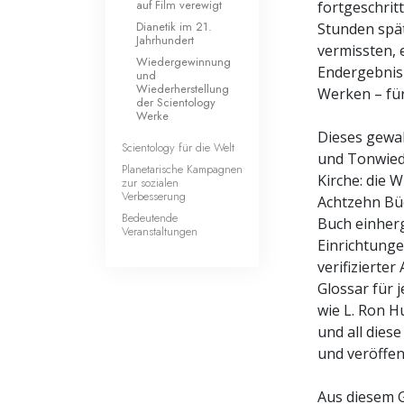
auf Film verewigt
fortgeschrit
Dianetik im 21.
Stunden spä
Jahrhundert
vermissten, 
Wiedergewinnung
Endergebnis
und
Wiederherstellung
Werken – für
der Scientology
Werke
Dieses gewa
Scientology für die Welt
und Tonwiede
Planetarische Kampagnen
Kirche: die 
zur sozialen
Verbesserung
Achtzehn Büc
Bedeutende
Buch einher
Veranstaltungen
Einrichtunge
verifizierte
Glossar für 
wie L. Ron H
und all dies
und veröffent
Aus diesem G