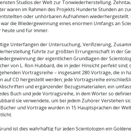
tensten Studios der Welt zur Tonwiederherstellung. Zehnt
ter waren im Rahmen des Projekts Hunderte Stunden an zu
entstellten oder unhörbaren Aufnahmen wiederhergestellt.
 war die Wiedergewinnung eines enormen Umfangs an Scie
 heute und für immer.
ltige Unterfangen der Untersuchung, Verifizierung, Zusam
rherstellung führte zur größten Errungenschaft in der Ge
Wiedergewinnung der eigentlichen Grundlagen der Scientolog
her von L. Ron Hubbard, die in jeder Hinsicht perfekt sind; 
gehenden Vortragsreihe – insgesamt 280 Vorträge, die in 
n auf CD hergestellt werden; jede Vortragsreihe einschließl
r Abschriften und ergänzender Bezugsmaterialien; ein umfa
jedes Buch und jede Vortragsreihe, in dem Wörter so definie
ubbard sie verwendete, um bei jedem Zuhörer Verstehen sic
e Bücher und Vorträge wurden in 15 Hauptsprachen der Welt
licht.
rund ist dies wahrhaftig für jeden Scientologen ein Goldene