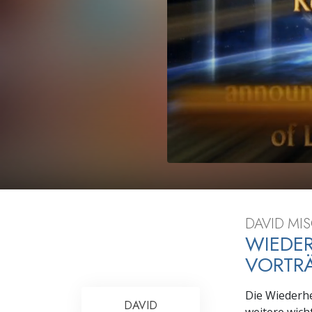
Liebe und Hass 
DAVID MIS
WIEDER
VORTR
Die Wiederh
DAVID