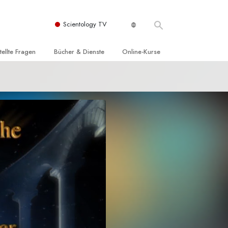
Scientology TV
tellte Fragen
Bücher & Dienste
Online-Kurse
nd und
nführende Bücher
Wie man Konflikte löst
nde Prinzipien
örbücher
Die Dynamiken des Daseins
einer Scientology Kirche
nführungsvorträge
Die Bestandteile des Verstehens
sation der Scientology
nführungsfilme
Lösungen für eine gefährliche Umwelt
nführende Dienste
Beistände bei Krankheiten und
Verletzungen
t für
Integrität und Ehrlichkeit
Rights
Ehe
liche
Die emotionelle Tonskala