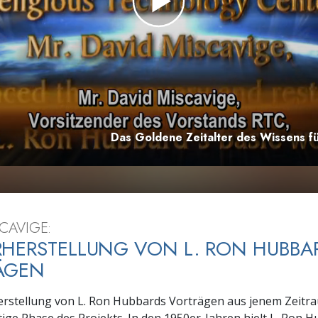
– Was ist Größe?
Das Goldene Zeitalter des Wissens fü
CAVIGE:
HERSTELLUNG VON L. RON HUBBA
ÄGEN
erstellung von L. Ron Hubbards Vorträgen aus jenem Zeitr