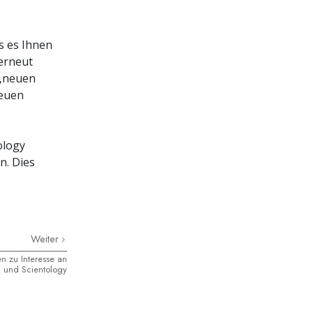
s es Ihnen
‚erneut
 ‚neuen
reuen
ology
n. Dies
Weiter
n zu Interesse an
k und Scientology