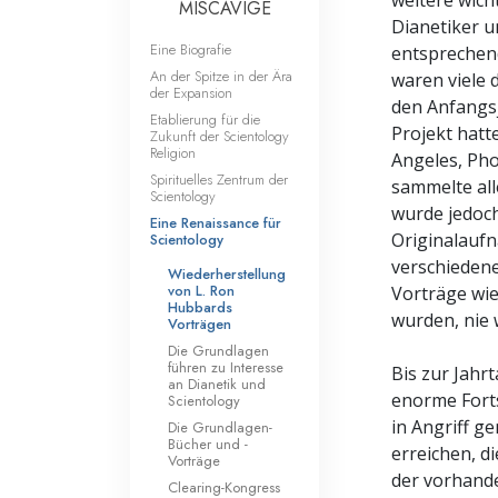
weitere wich
MISCAVIGE
Dianetiker u
Eine Biografie
entsprechen
An der Spitze in der Ära
waren viele 
der Expansion
den Anfangsj
Etablierung für die
Projekt hatt
Zukunft der Scientology
Religion
Angeles, Pho
Spirituelles Zentrum der
sammelte al
Scientology
wurde jedoch
Eine Renaissance für
Originalaufn
Scientology
verschiedene
Wiederherstellung
von L. Ron
Vorträge wie
Hubbards
wurden, nie 
Vorträgen
Die Grundlagen
führen zu Interesse
Bis zur Jahr
an Dianetik und
enorme Forts
Scientology
in Angriff g
Die Grundlagen-
Bücher und -
erreichen, di
Vorträge
der vorhande
Clearing-Kongress