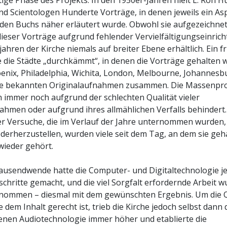
tige Phase des Projekts. In den 1950er-Jahren hielt L. Ron 
nd Scientologen Hunderte Vorträge, in denen jeweils ein As
den Buchs näher erläutert wurde. Obwohl sie aufgezeichne
dieser Vorträge aufgrund fehlender Vervielfältigungseinric
ahren der Kirche niemals auf breiter Ebene erhältlich. Ein f
e die Städte „durchkämmt“, in denen die Vorträge gehalten 
enix, Philadelphia, Wichita, London, Melbourne, Johannesb
le bekannten Originalaufnahmen zusammen. Die Massenpr
 immer noch aufgrund der schlechten Qualität vieler
ahmen oder aufgrund ihres allmählichen Verfalls behindert.
r Versuche, die im Verlauf der Jahre unternommen wurden,
derherzustellen, wurden viele seit dem Tag, an dem sie geh
wieder gehört.
tausendwende hatte die Computer- und Digitaltechnologie j
chritte gemacht, und die viel Sorgfalt erfordernde Arbeit 
enommen – diesmal mit dem gewünschten Ergebnis. Um die Q
e dem Inhalt gerecht ist, trieb die Kirche jedoch selbst dann
nen Audiotechnologie immer höher und etablierte die