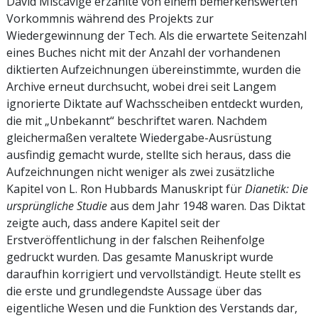
David Miscavige erzählte von einem bemerkenswerten
Vorkommnis während des Projekts zur
Wiedergewinnung der Tech. Als die erwartete Seitenzahl
eines Buches nicht mit der Anzahl der vorhandenen
diktierten Aufzeichnungen übereinstimmte, wurden die
Archive erneut durchsucht, wobei drei seit Langem
ignorierte Diktate auf Wachsscheiben entdeckt wurden,
die mit „Unbekannt“ beschriftet waren. Nachdem
gleichermaßen veraltete Wiedergabe-Ausrüstung
ausfindig gemacht wurde, stellte sich heraus, dass die
Aufzeichnungen nicht weniger als zwei zusätzliche
Kapitel von L. Ron Hubbards Manuskript für
Dianetik: Die
ursprüngliche Studie
aus dem Jahr 1948 waren. Das Diktat
zeigte auch, dass andere Kapitel seit der
Erstveröffentlichung in der falschen Reihenfolge
gedruckt wurden. Das gesamte Manuskript wurde
daraufhin korrigiert und vervollständigt. Heute stellt es
die erste und grundlegendste Aussage über das
eigentliche Wesen und die Funktion des Verstands dar,