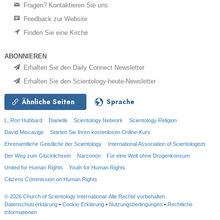
Fragen? Kontaktieren Sie uns
Feedback zur Website
Finden Sie eine Kirche
ABONNIEREN
Erhalten Sie den Daily Connect Newsletter
Erhalten Sie den Scientology-heute-Newsletter
Ähnliche Seiten
Sprache
L. Ron Hubbard
Dianetik
Scientology Network
Scientology Religion
David Miscavige
Starten Sie Ihren kostenlosen Online-Kurs
Ehrenamtliche Geistliche der Scientology
International Association of Scientologists
Der Weg zum Glücklichsein
Narconon
Für eine Welt ohne Drogenkonsum
United for Human Rights
Youth for Human Rights
Citizens Commission on Human Rights
© 2026
Church of Scientology International.
Alle Rechte vorbehalten.
Datenschutzerklärung
•
Cookie-Erklärung
•
Nutzungsbedingungen
•
Rechtliche
Informationen