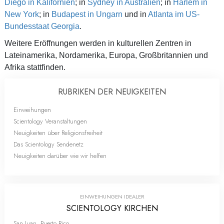
Diego in Kalifornien
; in
Sydney in Australien
; in
Harlem in
New York
; in
Budapest in Ungarn
und in
Atlanta im US-
Bundesstaat Georgia
.
Weitere Eröffnungen werden in kulturellen Zentren in
Lateinamerika, Nordamerika, Europa, Großbritannien und
Afrika stattfinden.
RUBRIKEN DER NEUIGKEITEN
Einweihungen
Scientology Veranstaltungen
Neuigkeiten über Religionsfreiheit
Das Scientology Sendenetz
Neuigkeiten darüber wie wir helfen
EINWEIHUNGEN IDEALER
SCIENTOLOGY KIRCHEN
San Juan, Puerto Rico