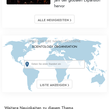
Jahr der globalen Expansion
hervor
ALLE NEUIGKEITEN
FINDEN SIE IHRE NÄCHSTGELEGENE
SCIENTOLOGY ORGANISATION
LISTE ANZEIGEN
Weitere Neuigkeiten zu diesem Thema