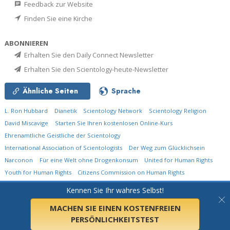
Feedback zur Website
Finden Sie eine Kirche
ABONNIEREN
Erhalten Sie den Daily Connect Newsletter
Erhalten Sie den Scientology-heute-Newsletter
Ähnliche Seiten
Sprache
L. Ron Hubbard
Dianetik
Scientology Network
Scientology Religion
David Miscavige
Starten Sie Ihren kostenlosen Online-Kurs
Ehrenamtliche Geistliche der Scientology
International Association of Scientologists
Der Weg zum Glücklichsein
Narconon
Für eine Welt ohne Drogenkonsum
United for Human Rights
Youth for Human Rights
Citizens Commission on Human Rights
Kennen Sie Ihr wahres Selbst!
© 2026
Church of Scientology International.
Alle Rechte vorbehalten.
Datenschutzerklärung
•
Cookie-Erklärung
•
Nutzungsbedingungen
•
Rechtliche
Informationen
MACHEN SIE EINEN KOSTENFREIEN
PERSÖNLICHKEITSTEST