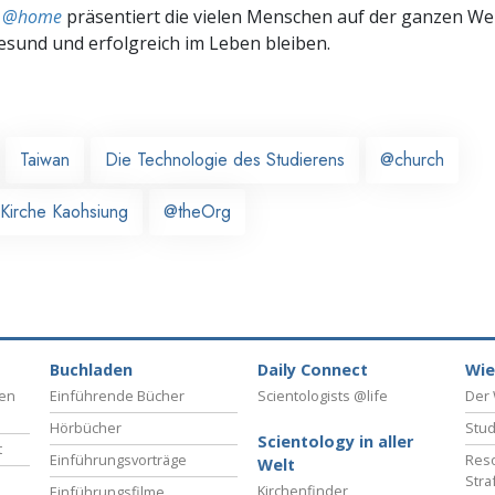
ts @home
präsentiert die vielen Menschen auf der ganzen Welt
gesund und erfolgreich im Leben bleiben.
Taiwan
Die Technologie des Studierens
@church
 Kirche Kaohsiung
@theOrg
Buchladen
Daily Connect
Wie
ben
Einführende Bücher
Scientologists @life
Der 
Hörbücher
Stud
Scientology in aller
t
Einführungsvorträge
Reso
Welt
Stra
Kirchenfinder
Einführungsfilme