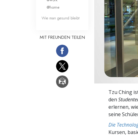
Liebe und Hass 
@home
Wie man gesund bleibt
MIT FREUNDEN TEILEN
Tzu Ching is
den
Studente
erlernen, wi
seine Schüle
Die Technolog
Kursen, bas