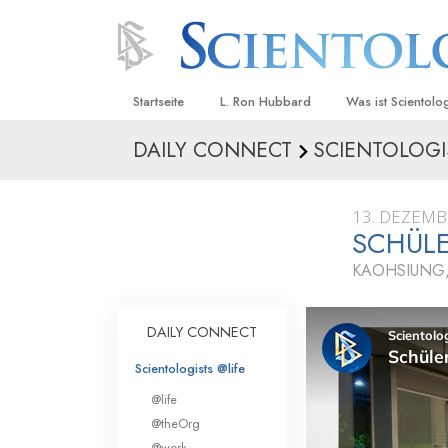
Startseite
L. Ron Hubbard
Was ist Scientolo
DAILY CONNECT
SCIENTOLOGI
Anschauungen un
Scientology Beke
Kodizes
13. DEZEMB
SCHÜLE
Was Scientologen
sagen
KAOHSIUNG,
Lernen Sie einen
DAILY CONNECT
Innerhalb einer S
Scientologists @life
Die Grundprinzip
@life
Eine Einführung in
@theOrg
@work