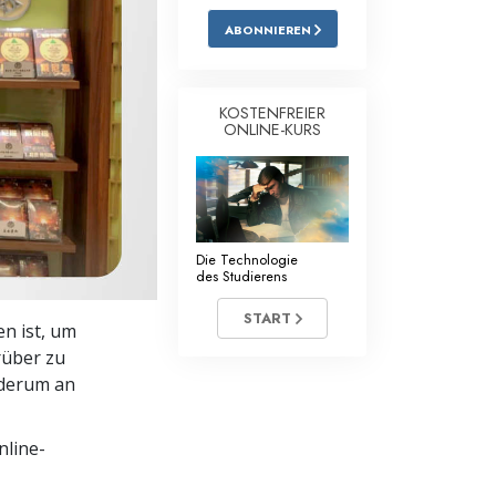
ABONNIEREN
Antworten auf das Drogenproblem
Kinder
KOSTENFREIER
Werkzeuge für den Arbeitsplatz
ONLINE-KURS
Ethik und die Zustände
Die Ursache von Unterdrückung
Die Technologie
Ermittlungen
des Studierens
Grundlagen des Organisierens
START
 ist, um
Die Grundlagen von Public Relations
rüber zu
ederum an
Planziele und Ziele
Die Technologie des Studierens
nline-
Kommunikation