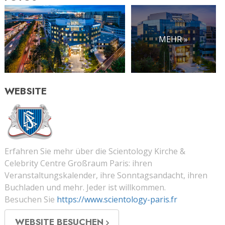
MEHR »
WEBSITE
Erfahren Sie mehr über die Scientology Kirche &
Celebrity Centre Großraum Paris: ihren
Veranstaltungskalender, ihre Sonntagsandacht, ihren
Buchladen und mehr. Jeder ist willkommen.
Besuchen Sie
https://www.scientology-paris.fr
WEBSITE BESUCHEN