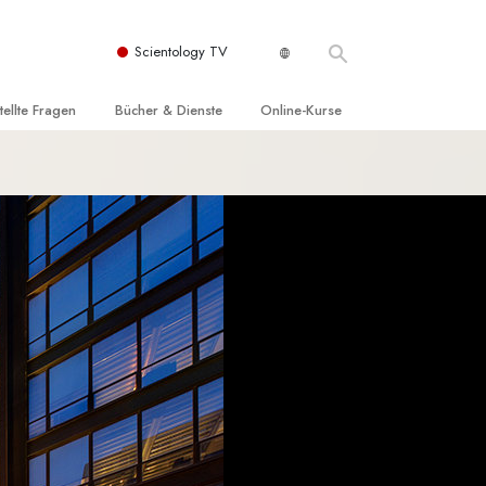
Scientology TV
tellte Fragen
Bücher & Dienste
Online-Kurse
nd und
nführende Bücher
Wie man Konflikte löst
nde Prinzipien
örbücher
Die Dynamiken des Daseins
einer Scientology Kirche
nführungsvorträge
Die Bestandteile des Verstehens
sation der Scientology
nführungsfilme
Lösungen für eine gefährliche Umwelt
nführende Dienste
Beistände bei Krankheiten und
Verletzungen
t für
Integrität und Ehrlichkeit
Rights
Ehe
liche
Die emotionelle Tonskala