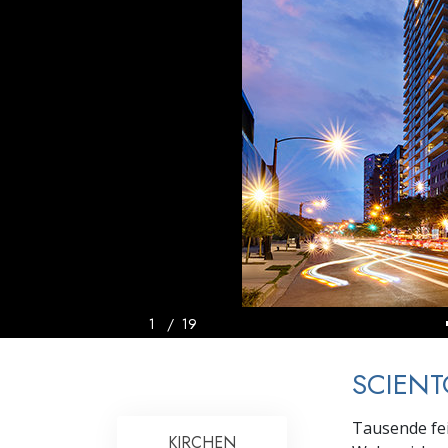
Liebe und Hass 
1
/
19
SCIENT
Tausende fe
KIRCHEN