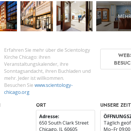
MEHR
Erfahren Sie mehr über die Scientology
WEB
Kirche Chicago: ihren
BESU
Veranstaltungskalender, ihre
Sonntagsandacht, ihren Buchladen und
mehr. Jeder ist willkommen.
Besuchen Sie
www.scientology-
chicago.org
N
ORT
UNSERE ZEI
Adresse:
ÖFFNUNGSZ
650 South Clark Street
Täglich geöf
Chicago, IL 60605
Mo
–
Fr
09:00