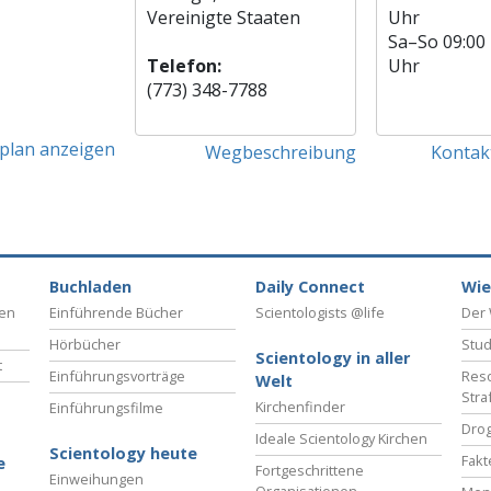
Vereinigte Staaten
Uhr
Sa
–
So
09:00
Telefon:
Uhr
(773) 348-7788
tplan anzeigen
Wegbeschreibung
Kontak
Buchladen
Daily Connect
Wie
ben
Einführende Bücher
Scientologists @life
Der 
Hörbücher
Stud
Scientology in aller
t
Einführungsvorträge
Reso
Welt
Stra
Kirchenfinder
Einführungsfilme
Drog
Ideale Scientology Kirchen
Scientology heute
Fakt
e
Fortgeschrittene
Einweihungen
Organisationen