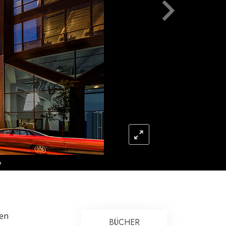
Antworten auf das Drogenproblem
Kinder
Werkzeuge für den Arbeitsplatz
Ethik und die Zustände
Die Ursache von Unterdrückung
Ermittlungen
Grundlagen des Organisierens
Die Grundlagen von Public Relations
Planziele und Ziele
Die Technologie des Studierens
nen
Kommunikation
BÜCHER