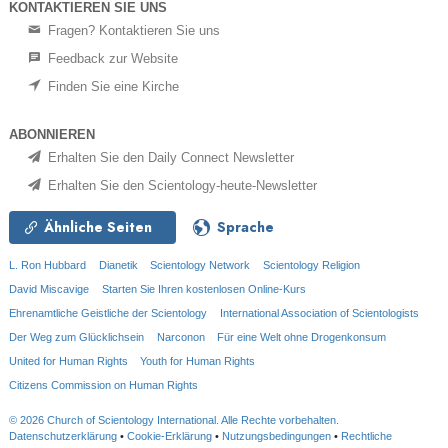
KONTAKTIEREN SIE UNS
Fragen? Kontaktieren Sie uns
Feedback zur Website
Finden Sie eine Kirche
ABONNIEREN
Erhalten Sie den Daily Connect Newsletter
Erhalten Sie den Scientology-heute-Newsletter
Ähnliche Seiten
Sprache
L. Ron Hubbard
Dianetik
Scientology Network
Scientology Religion
David Miscavige
Starten Sie Ihren kostenlosen Online-Kurs
Ehrenamtliche Geistliche der Scientology
International Association of Scientologists
Der Weg zum Glücklichsein
Narconon
Für eine Welt ohne Drogenkonsum
United for Human Rights
Youth for Human Rights
Citizens Commission on Human Rights
© 2026
Church of Scientology International.
Alle Rechte vorbehalten.
Datenschutzerklärung
•
Cookie-Erklärung
•
Nutzungsbedingungen
•
Rechtliche