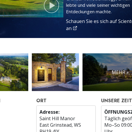
lebte und viele seiner wichtigen
Entdeckungen machte.
Schauen Sie es sich auf Scien
an
MEHR »
N
ORT
UNSERE ZEI
Adresse:
ÖFFNUNGSZ
Saint Hill Manor
Täglich geöf
East Grinstead, WS
Mo
–
So
09:0
RH19 4JY
Uhr