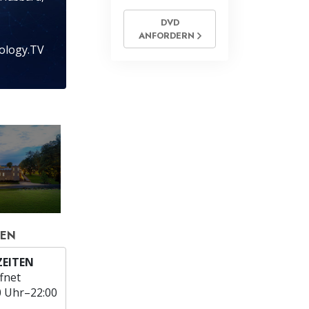
DVD
ANFORDERN
tology.TV
TEN
EITEN
fnet
0 Uhr–22:00