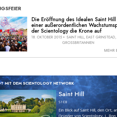
GSFEIER
Die Eröffnung des Idealen Saint Hill 
einer außerordentlichen Wachstums­
der Scientology die Krone auf
18. OKTOBER 2015
SAINT HILL, EAST GRINSTEAD,
•
GROSSBRITANNIEN
MEHR 
T MIT DEM SCIENTOLOGY NETWORK
Saint Hill
S
1
·E
8
Ein Blick auf Saint Hill, den Ort,
Gründer von Scientology, L. Ron