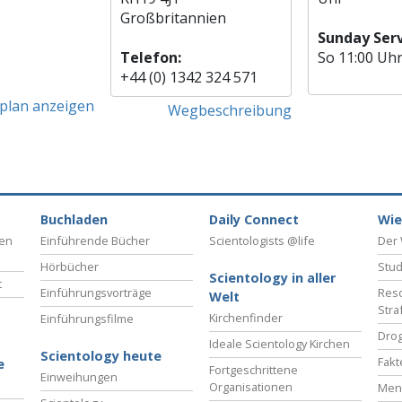
Großbritannien
Sunday Serv
Telefon:
So
11:00 Uh
+44 (0) 1342 324 571
tplan anzeigen
Wegbeschreibung
Buchladen
Daily Connect
Wie
ben
Einführende Bücher
Scientologists @life
Der 
Hörbücher
Stud
Scientology in aller
t
Einführungsvorträge
Reso
Welt
Stra
Kirchenfinder
Einführungsfilme
Drog
Ideale Scientology Kirchen
Scientology heute
Fakt
e
Fortgeschrittene
Einweihungen
Organisationen
Men