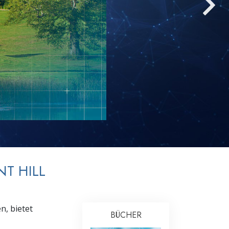
Antworten auf das Drogenproblem
Kinder
Werkzeuge für den Arbeitsplatz
Ethik und die Zustände
Die Ursache von Unterdrückung
Ermittlungen
Grundlagen des Organisierens
Die Grundlagen von Public Relations
T HILL
Planziele und Ziele
Die Technologie des Studierens
n, bietet
BÜCHER
Kommunikation