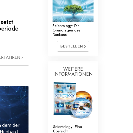
setzt
Scientology: Die
periode
Grundlagen des
Denkens
BESTELLEN
ERFAHREN
WEITERE
INFORMATIONEN
 an dem der
Scientology: Eine
Übersicht
 Hubbard,