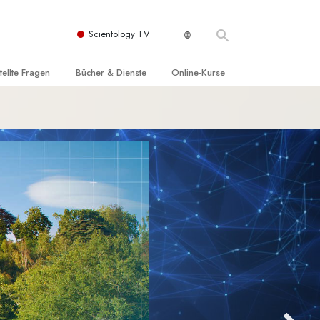
Scientology TV
tellte Fragen
Bücher & Dienste
Online-Kurse
nd und
nführende Bücher
Wie man Konflikte löst
nde Prinzipien
örbücher
Die Dynamiken des Daseins
einer Scientology Kirche
nführungsvorträge
Die Bestandteile des Verstehens
sation der Scientology
nführungsfilme
Lösungen für eine gefährliche Umwelt
nführende Dienste
Beistände bei Krankheiten und
Verletzungen
t für
Integrität und Ehrlichkeit
Rights
Ehe
liche
Die emotionelle Tonskala