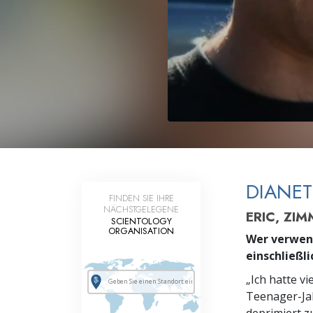
Liebe und Hass 
DIANET
FINDEN SIE IHRE
NÄCHSTGELEGENE
ERIC, ZI
SCIENTOLOGY
ORGANISATION
Wer verwend
einschließl
„Ich hatte vi
Teenager-Ja