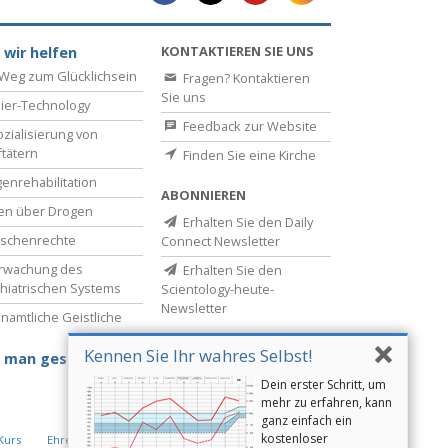
KONTAKTIEREN SIE UNS
 wir helfen
Weg zum Glücklichsein
Fragen? Kontaktieren
Sie uns
ier-Technology
Feedback zur Website
zialisierung von
ftätern
Finden Sie eine Kirche
enrehabilitation
ABONNIEREN
en über Drogen
Erhalten Sie den Daily
schenrechte
Connect Newsletter
rwachung des
Erhalten Sie den
hiatrischen Systems
Scientology-heute-
Newsletter
namtliche Geistliche
Kennen Sie Ihr wahres Selbst!
 man gesund bleibt
Dein erster Schritt, um
mehr zu erfahren, kann
ganz einfach ein
kostenloser
Kurs
Ehrenamtliche Geistliche der Scientology