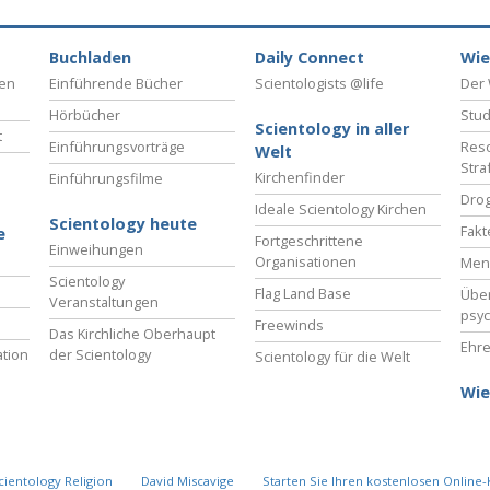
Buchladen
Daily Connect
Wie
ben
Einführende Bücher
Scientologists @life
Der 
Hörbücher
Stud
Scientology in aller
t
Einführungsvorträge
Reso
Welt
Stra
Kirchenfinder
Einführungsfilme
Drog
Ideale Scientology Kirchen
Scientology heute
Fakt
e
Fortgeschrittene
Einweihungen
Organisationen
Men
Scientology
Flag Land Base
Übe
Veranstaltungen
psyc
Freewinds
Das Kirchliche Oberhaupt
Ehre
tion
der Scientology
Scientology für die Welt
Wie
cientology Religion
David Miscavige
Starten Sie Ihren kostenlosen Online-