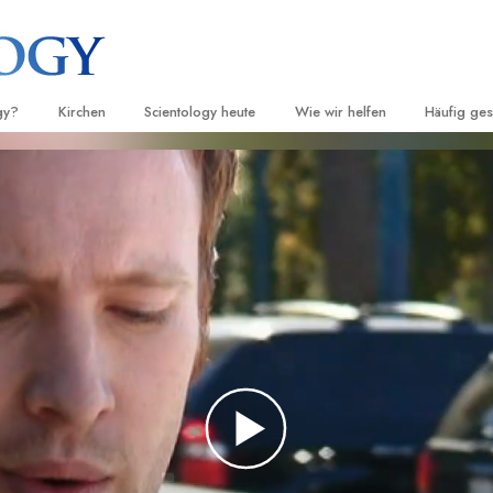
gy?
Kirchen
Scientology heute
Wie wir helfen
Häufig ges
d Praxis
Finden Sie eine Kirche
Einweihungen
Der Weg zum Glücklichsein
Hintergru
Ei
grundlege
nntnisse und
Ideale Scientology Kirchen
Scientology Veranstaltungen
Applied Scholastics
H
Innerhalb 
Fortgeschrittene Organisationen
David Miscavige – Kirchliches
Criminon
Ei
 über Scientology
Oberhaupt von Scientology
Die Organi
Flag Land Base
Narconon
Ei
 Scientologen kennen
Freewinds
Fakten über Drogen
Ei
cientology Kirche
Scientology für die Welt
United for Human Rights (Verein
Menschenrechte)
ien der Scientology
Citizens Commission on Human 
 die Dianetik
Ehrenamtliche Scientology Geist