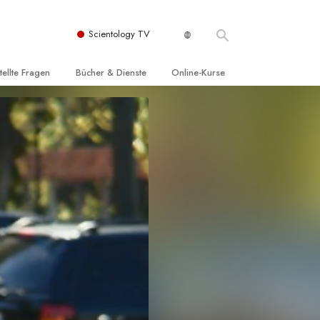
Scientology TV
tellte Fragen
Bücher & Dienste
Online-Kurse
nd und
nführende Bücher
Wie man Konflikte löst
nde Prinzipien
örbücher
Die Dynamiken des Daseins
einer Scientology Kirche
nführungsvorträge
Die Bestandteile des Verstehens
sation der Scientology
nführungsfilme
Lösungen für eine gefährliche Umwelt
nführende Dienste
Beistände bei Krankheiten und
Verletzungen
t für
Integrität und Ehrlichkeit
Rights
Ehe
liche
Die emotionelle Tonskala