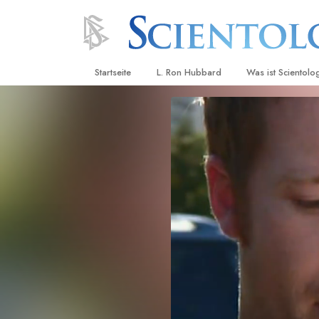
Startseite
L. Ron Hubbard
Was ist Scientolo
Anschauungen un
Scientology Beke
Kodizes
Was Scientologen
sagen
Lernen Sie einen
Innerhalb einer S
Die Grundprinzip
Eine Einführung in