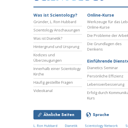
Was ist Scientology?
Online-Kurse
Gründer, L. Ron Hubbard
Werkzeuge für das Le
Online-Kurse
Scientology Anschauungen
Die Probleme der Arbei
Was ist Dianetik?
Die Grundlagen des
Hintergrund und Ursprung
Denkens
Kodizes und
Überzeugungen
Einführende Dienst
Dianetics Seminar
Innerhalb einer Scientology
Kirche
Persönliche Effizienz
Häufig gestellte Fragen
Lebensverbesserung
Videokanal
Erfolg durch Kommunika
Kurs
Ähnliche Seiten
Sprache
L. Ron Hubbard
Dianetik
Scientology Network
S