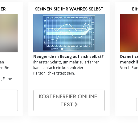
HER
KENNEN SIE IHR WAHRES SELBST
EI
d
Neugierde in Bezug auf sich selbst?
Dianetic
ren
Ihr erster Schritt, um mehr zu erfahren,
menschli
n Sie
kann einfach ein kostenfreier
Von L. Ro
Persönlichkeitstest sein.
, Filme
R
KOSTENFREIER ONLINE­
TEST