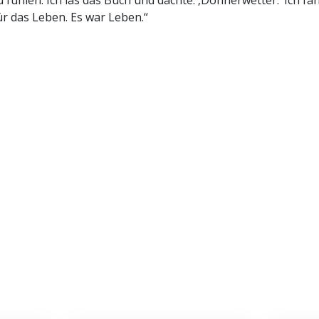
 fühlen. Ich las das Buch und dachte: ‚Donnerwetter.‘ Ich fa
r das Leben. Es war Leben.“