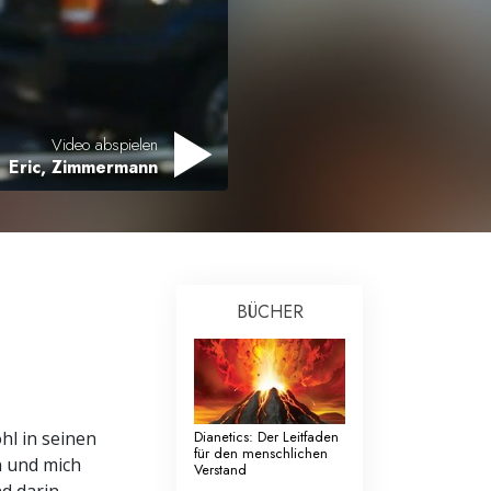
Antworten auf das Drogenproblem
Kinder
Werkzeuge für den Arbeitsplatz
Video abspielen
Eric, Zimmermann
Ethik und die Zustände
Die Ursache von Unterdrückung
Ermittlungen
Grundlagen des Organisierens
BÜCHER
Die Grundlagen von Public Relations
Planziele und Ziele
Die Technologie des Studierens
ohl in seinen
Dianetics: Der Leitfaden
für den menschlichen
n und mich
Verstand
Kommunikation