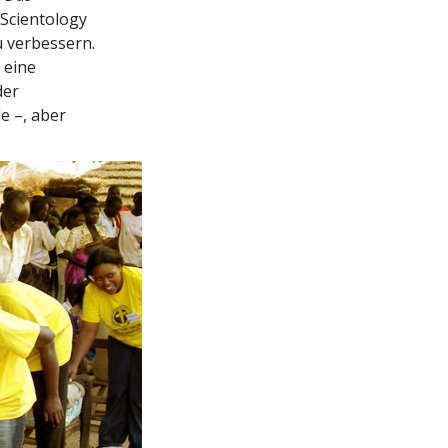
Scientology
u verbessern.
 eine
der
e –, aber