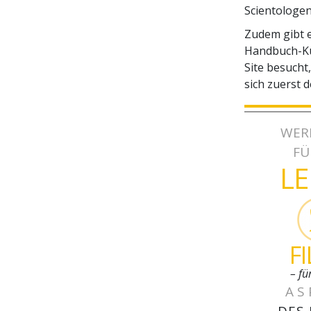
Scientologen
Zudem gibt e
Handbuch-Kur
Site besucht,
sich zuerst 
WER
FÜ
L
F
– fü
AS
DES