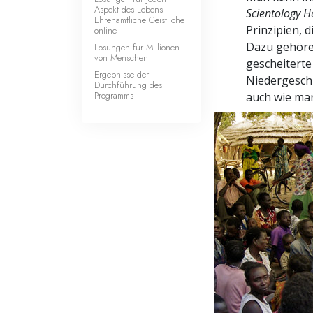
Aspekt des Lebens –
Scientology 
Ehrenamtliche Geistliche
Prinzipien, 
online
Dazu gehöre
Lösungen für Millionen
von Menschen
gescheiterte
Ergebnisse der
Niedergeschl
Durchführung des
Programms
auch wie man