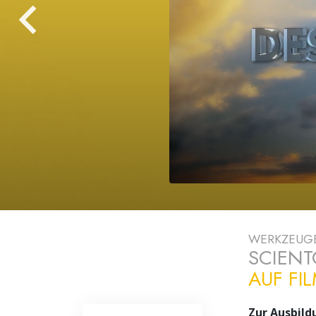
Liebe und Hass 
WERKZEUGE
SCIEN
AUF FI
Zur Ausbild