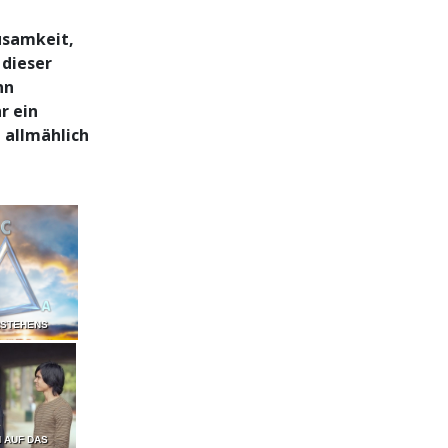
usamkeit,
 dieser
nn
r ein
 allmählich
RSTEHENS
 AUF DAS