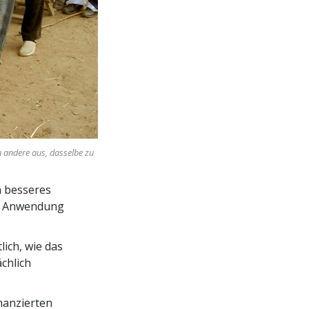
ch andere aus, dasselbe zu
n besseres
ie Anwendung
lich, wie das
ächlich
nanzierten