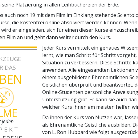
 seine Platzierung in allen Leihbüchereien der Erde.
s auch noch 19 mit dem Film im Einklang stehende Scientol
se, die kostenfrei online absolviert werden können. Wenn
 wird er eingeladen, sich für einen dieser Kurse einzuschreib
den Film an und geht dann weiter durch den Kurs.
Jeder Kurs vermittelt ein genaues Wisse
lernt, wie man Schritt für Schritt vorgeht
KZEUGE
Situation zu verbessern. Diese Schritte k
R DAS
anwenden. Alle eingesandten Lektionen 
EBEN
einem ausgebildeten Ehrenamtlichen Sci
Geistlichen überprüft und beantwortet, d
Online-Studenten persönliche Anweisun
Unterstützung gibt. Er kann sie auch dar
welcher Kurs ihnen am meisten helfen wir
ILME
Da ihnen der Kurs von Nutzen war, lassen
r jeden –
als Ehrenamtliche Geistliche ausbilden. D
PEKT
von L. Ron Hubbard wie folgt ausgedrückt
 LEBENS