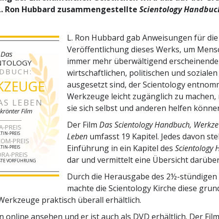
L. Ron Hubbard zusammengestellte
Scientology Handbuc
L. Ron Hubbard gab Anweisungen für die
Veröffentlichung dieses Werks, um Mensc
Das
immer mehr überwältigend erscheinend
NTOLOGY
DBUCH:
wirtschaftlichen, politischen und sozialen
KZEUGE
ausgesetzt sind, der Scientology entno
Werkzeuge leicht zugänglich zu machen,
AS LEBEN
sie sich selbst und anderen helfen könne
krönter Film
Der Film
Das Scientology Handbuch, Werkze
A-PREIS
TIN-PREIS
Leben
umfasst 19 Kapitel. Jedes davon stel
OM-PREIS
Einführung in ein Kapitel des
Scientology
TIN-PREIS
RA-PREIS
dar und vermittelt eine Übersicht darüber
ESTE VORFÜHRUNG
Durch die Herausgabe des 2½-stündigen 
machte die Scientology Kirche diese gru
Werkzeuge praktisch überall erhältlich.
 online ansehen und er ist auch als DVD erhältlich. Der Fil