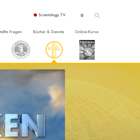
Scientology TV
tellte Fragen
Bücher & Dienste
Online-Kurse
nd und
nführende Bücher
Wie man Konflikte löst
nde Prinzipien
örbücher
Die Dynamiken des Daseins
einer Scientology Kirche
nführungsvorträge
Die Bestandteile des Verstehens
sation der Scientology
nführungsfilme
Lösungen für eine gefährliche Umwelt
nführende Dienste
Beistände bei Krankheiten und
Verletzungen
t für
Integrität und Ehrlichkeit
Rights
Ehe
liche
Die emotionelle Tonskala