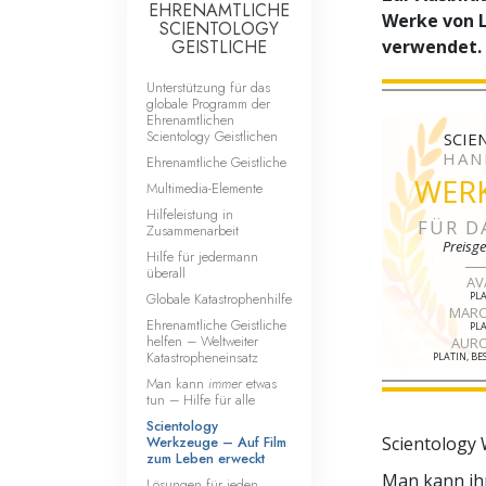
EHRENAMTLICHE
Werke von 
SCIENTOLOGY
GEISTLICHE
verwendet.
Unterstützung für das
globale Programm der
Ehrenamtlichen
Scientology Geistlichen
SCIE
HAN
Ehrenamtliche Geistliche
WER
Multimedia-Elemente
Hilfeleistung in
FÜR D
Zusammenarbeit
Preisge
Hilfe für jedermann
überall
AV
Globale Katastrophenhilfe
PLA
MARC
Ehrenamtliche Geistliche
PLA
helfen – Weltweiter
AURO
Katastropheneinsatz
PLATIN, B
Man kann
immer
etwas
tun – Hilfe für alle
Scientology
Werkzeuge – Auf Film
Scientology 
zum Leben erweckt
Man kann ihn
Lösungen für jeden