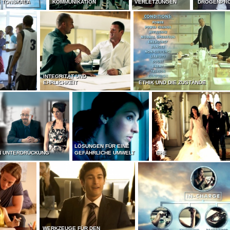
E TONSKALA
KOMMUNIKATION
VERLETZUNGEN
DROGENPR
INTEGRITÄT UND
EHRLICHKEIT
ETHIK UND DIE ZUSTÄNDE
LÖSUNGEN FÜR EINE
N UNTERDRÜCKUNG
GEFÄHRLICHE UMWELT
EHE
WERKZEUGE FÜR DEN