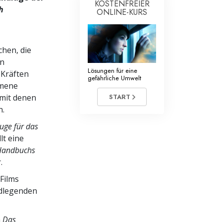
KOSTENFREIER
h
ONLINE-KURS
hen, die
en
Lösungen für eine
 Kräften
gefährliche Umwelt
mmene
 mit denen
START
n.
uge für das
lt eine
 Handbuchs
.
Films
ndlegenden
m
Das