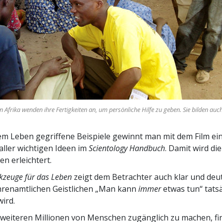
n Afrika wenden ihre Fertigkeiten an, um persönliche Hilfe zu geben. Sie bilden au
m Leben gegriffene Beispiele gewinnt man mit dem Film ei
aller wichtigen Ideen im
Scientology Handbuch
. Damit wird d
en erleichtert.
kzeuge für das Leben
zeigt dem Betrachter auch klar und deut
hrenamtlichen Geistlichen „Man kann
immer
etwas tun“ tats
wird.
weiteren Millionen von Menschen zugänglich zu machen, fi