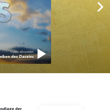
Antworten auf das Drogenproblem
Kinder
Werkzeuge für den Arbeitsplatz
Ethik und die Zustände
Die Ursache von Unterdrückung
Video abspielen
miken des Daseins
Ermittlungen
Grundlagen des Organisierens
Die Grundlagen von Public Relations
Planziele und Ziele
Die Technologie des Studierens
Kommunikation
undlage der