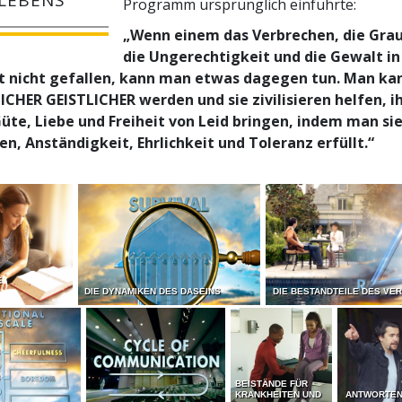
Programm ursprünglich einführte:
„Wenn einem das Verbrechen, die Gra
die Ungerechtigkeit und die Gewalt in
t nicht gefallen, kann man etwas dagegen tun. Man ka
HER GEISTLICHER werden und sie zivilisieren helfen, ih
üte, Liebe und Freiheit von Leid bringen, indem man sie
en, Anständigkeit, Ehrlichkeit und Toleranz erfüllt.“
E
DIE DYNAMIKEN DES DASEINS
DIE BESTANDTEILE DES VE
BEISTÄNDE FÜR
KRANKHEITEN UND
ANTWORTEN