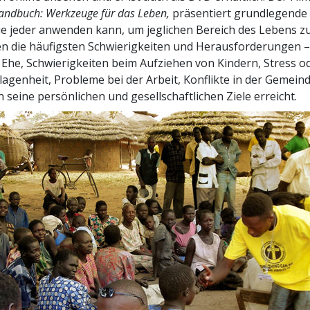
Handbuch: Werkzeuge für das Leben,
präsentiert grundlegende 
die jeder anwenden kann, um jeglichen Bereich des Lebens z
n die häufigsten Schwierigkeiten und Herausforderungen –
 Ehe, Schwierigkeiten beim Aufziehen von Kindern, Stress o
agenheit, Probleme bei der Arbeit, Konflikte in der Gemeind
 seine persönlichen und gesellschaftlichen Ziele erreicht.