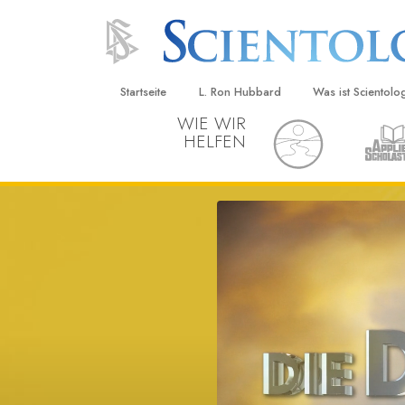
Startseite
L. Ron Hubbard
Was ist Scientolo
WIE WIR
HELFEN
Anschauungen un
Scientology Beke
Kodizes
Was Scientologen
sagen
Lernen Sie einen
Innerhalb einer S
Die Grundprinzip
Eine Einführung in