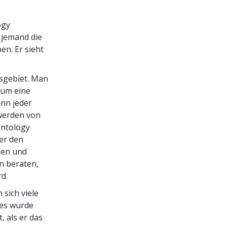
ogy
 jemand die
en. Er sieht
nsgebiet. Man
, um eine
ann jeder
werden von
entology
er den
gen und
in beraten,
d.
 sich viele
ies wurde
, als er das