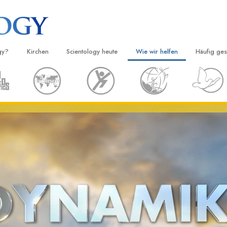
gy?
Kirchen
Scientology heute
Wie wir helfen
Häufig ges
d Praxis
Finden Sie eine Kirche
Einweihungen
Der Weg zum Glücklichsein
Hintergru
Ei
grundlege
nntnisse und
Ideale Scientology Kirchen
Scientology Veranstaltungen
Applied Scholastics
H
Innerhalb 
Fortgeschrittene Organisationen
David Miscavige – Kirchliches
Criminon
Ei
 über Scientology
Oberhaupt von Scientology
Die Organi
Flag Land Base
Narconon
Ei
 Scientologen kennen
Freewinds
Fakten über Drogen
Ei
cientology Kirche
Scientology für die Welt
United for Human Rights (Verein
Menschenrechte)
ien der Scientology
Citizens Commission on Human 
 die Dianetik
Ehrenamtliche Scientology Geist