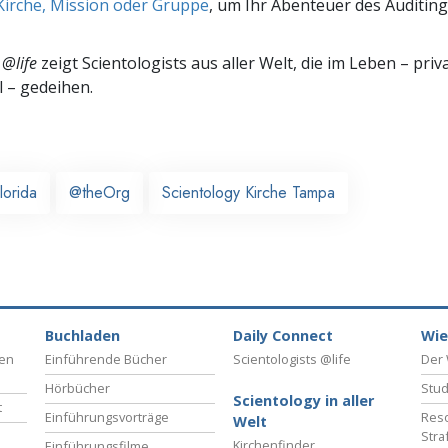
Kirche, Mission oder Gruppe
, um Ihr Abenteuer des Auditing
 @life
zeigt Scientologists aus aller Welt, die im
Leben – priva
l – gedeihen.
lorida
@theOrg
Scientology Kirche Tampa
Buchladen
Daily Connect
Wie
ben
Einführende Bücher
Scientologists @life
Der 
Hörbücher
Stud
Scientology in aller
t
Einführungsvorträge
Reso
Welt
Stra
Kirchenfinder
Einführungsfilme