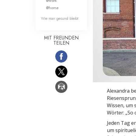
@work
Liebe und Hass 
@home
Wie man gesund bleibt
MIT FREUNDEN
TEILEN
Alexandra be
Riesensprung
Wissen, um s
Wörter: „So c
Jeden Tag e
um spirituel