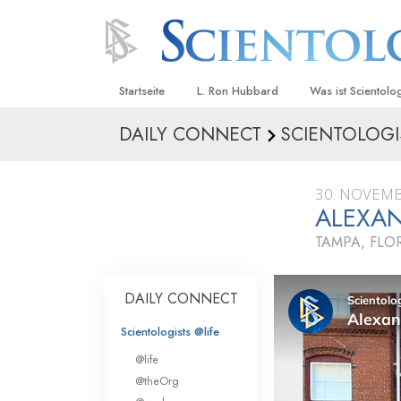
Startseite
L. Ron Hubbard
Was ist Scientolo
DAILY CONNECT
SCIENTOLOGI
Anschauungen un
Scientology Beke
Kodizes
30. NOVEMB
ALEXAN
Was Scientologen
sagen
TAMPA, FLO
Lernen Sie einen
DAILY CONNECT
Innerhalb einer S
Scientologists @life
Die Grundprinzip
@life
Eine Einführung in
@theOrg