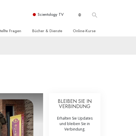
Scientology TV
tellte Fragen
Bücher & Dienste
Online-Kurse
nd und
nführende Bücher
Wie man Konflikte löst
nde Prinzipien
örbücher
Die Dynamiken des Daseins
einer Scientology Kirche
nführungsvorträge
Die Bestandteile des Verstehens
sation der Scientology
nführungsfilme
Lösungen für eine gefährliche Umwelt
nführende Dienste
Beistände bei Krankheiten und
Verletzungen
BLEIBEN SIE IN
VERBINDUNG
t für
Integrität und Ehrlichkeit
Erhalten Sie Updates
Rights
Ehe
und bleiben Sie in
Verbindung.
liche
Die emotionelle Tonskala