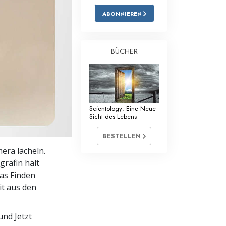
ABONNIEREN
Antworten auf das Drogenproblem
Kinder
BÜCHER
Werkzeuge für den Arbeitsplatz
Ethik und die Zustände
Die Ursache von Unterdrückung
Scientology: Eine Neue
Sicht des Lebens
Ermittlungen
BESTELLEN
Grundlagen des Organisierens
mera lächeln.
Die Grundlagen von Public Relations
grafin hält
as Finden
Planziele und Ziele
it aus den
Die Technologie des Studierens
und Jetzt
Kommunikation