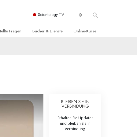
Scientology TV
tellte Fragen
Bücher & Dienste
Online-Kurse
nd und
nführende Bücher
Wie man Konflikte löst
nde Prinzipien
örbücher
Die Dynamiken des Daseins
einer Scientology Kirche
nführungsvorträge
Die Bestandteile des Verstehens
sation der Scientology
nführungsfilme
Lösungen für eine gefährliche Umwelt
nführende Dienste
Beistände bei Krankheiten und
Verletzungen
BLEIBEN SIE IN
VERBINDUNG
t für
Integrität und Ehrlichkeit
Erhalten Sie Updates
Rights
Ehe
und bleiben Sie in
Verbindung.
liche
Die emotionelle Tonskala