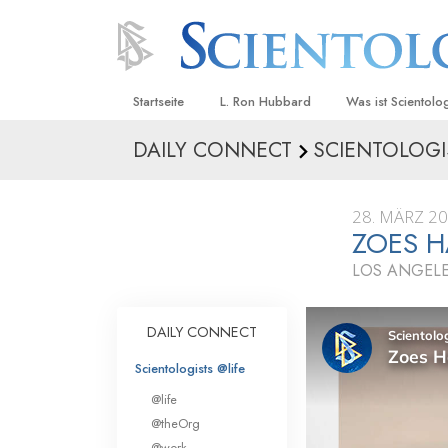
Startseite
L. Ron Hubbard
Was ist Scientolo
DAILY CONNECT
SCIENTOLOGI
Anschauungen un
Scientology Beke
Kodizes
28. MÄRZ 2
ZOES H
Was Scientologen
sagen
LOS ANGELE
Lernen Sie einen
DAILY CONNECT
Innerhalb einer S
Scientologists @life
Die Grundprinzip
@life
Eine Einführung in
@theOrg
@work