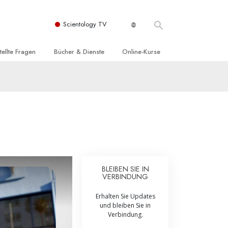
Scientology TV
tellte Fragen
Bücher & Dienste
Online-Kurse
nd und
nführende Bücher
Wie man Konflikte löst
nde Prinzipien
örbücher
Die Dynamiken des Daseins
einer Scientology Kirche
nführungsvorträge
Die Bestandteile des Verstehens
sation der Scientology
nführungsfilme
Lösungen für eine gefährliche Umwelt
nführende Dienste
Beistände bei Krankheiten und
Verletzungen
BLEIBEN SIE IN
VERBINDUNG
t für
Integrität und Ehrlichkeit
Erhalten Sie Updates
Rights
Ehe
und bleiben Sie in
Verbindung.
liche
Die emotionelle Tonskala