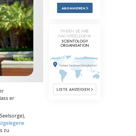
ABONNIEREN
Antworten auf das Drogenproblem
Kinder
FINDEN SIE IHRE
Werkzeuge für den Arbeitsplatz
NÄCHSTGELEGENE
SCIENTOLOGY
ORGANISATION
Ethik und die Zustände
Die Ursache von Unterdrückung
Ermittlungen
Grundlagen des Organisierens
LISTE ANZEIGEN
er
Die Grundlagen von Public Relations
dass er
Planziele und Ziele
Seelsorge),
Die Technologie des Studierens
hstgelegene
s zu
Kommunikation