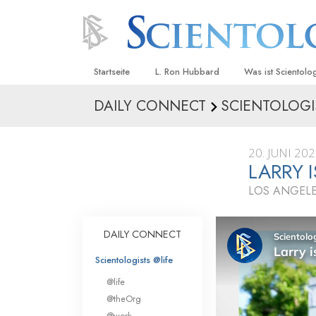
Startseite
L. Ron Hubbard
Was ist Scientolo
DAILY CONNECT
SCIENTOLOGI
Anschauungen un
Scientology Beke
Kodizes
20. JUNI 20
LARRY 
Was Scientologen
sagen
LOS ANGELE
Lernen Sie einen
DAILY CONNECT
Innerhalb einer S
Scientologists @life
Die Grundprinzip
@life
Eine Einführung in
@theOrg
@work