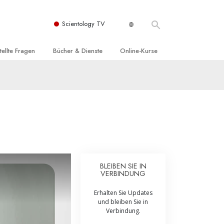
Scientology TV
tellte Fragen
Bücher & Dienste
Online-Kurse
nd und
nführende Bücher
Wie man Konflikte löst
nde Prinzipien
örbücher
Die Dynamiken des Daseins
einer Scientology Kirche
nführungsvorträge
Die Bestandteile des Verstehens
sation der Scientology
nführungsfilme
Lösungen für eine gefährliche Umwelt
nführende Dienste
Beistände bei Krankheiten und
Verletzungen
BLEIBEN SIE IN
VERBINDUNG
t für
Integrität und Ehrlichkeit
Erhalten Sie Updates
Rights
Ehe
und bleiben Sie in
Verbindung.
liche
Die emotionelle Tonskala