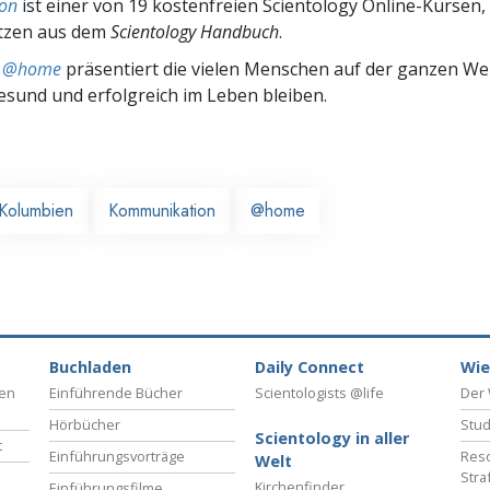
on
ist einer von 19 kostenfreien Scientology Online-Kursen,
tzen aus dem
Scientology Handbuch
.
ts @home
präsentiert die vielen Menschen auf der ganzen Welt
gesund und erfolgreich im Leben bleiben.
Kolumbien
Kommunikation
@home
Buchladen
Daily Connect
Wie
ben
Einführende Bücher
Scientologists @life
Der 
Hörbücher
Stud
Scientology in aller
t
Einführungsvorträge
Reso
Welt
Stra
Kirchenfinder
Einführungsfilme