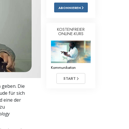
ABONNIEREN
Antworten auf das Drogenproblem
Kinder
KOSTENFREIER
Werkzeuge für den Arbeitsplatz
ONLINE-KURS
Ethik und die Zustände
Die Ursache von Unterdrückung
Kommunikation
Ermittlungen
START
Grundlagen des Organisierens
 geben. Die
Die Grundlagen von Public Relations
ude für sich
d eine der
Planziele und Ziele
 zu
ology
Die Technologie des Studierens
Kommunikation