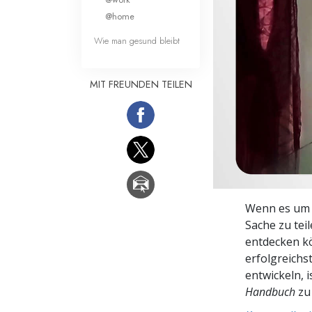
Liebe und Hass 
@home
Wie man gesund bleibt
MIT FREUNDEN TEILEN
Wenn es um S
Sache zu tei
entdecken kö
erfolgreichs
entwickeln, 
Handbuch
zu