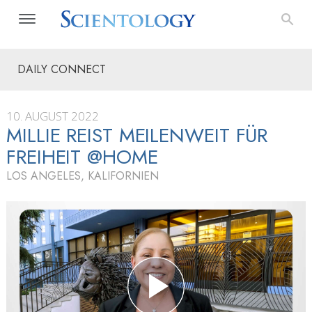
DAILY CONNECT
10. AUGUST 2022
MILLIE REIST MEILENWEIT FÜR
FREIHEIT @HOME
LOS ANGELES, KALIFORNIEN