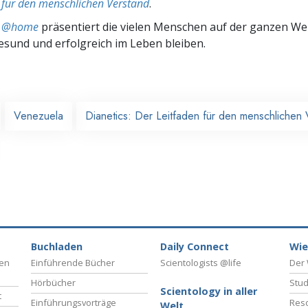
 für den menschlichen Verstand
.
ts @home
präsentiert die vielen Menschen auf der ganzen Welt
gesund und erfolgreich im Leben bleiben.
Venezuela
Dianetics: Der Leitfaden für den menschlichen 
Buchladen
Daily Connect
Wie
ben
Einführende Bücher
Scientologists @life
Der 
Hörbücher
Stud
Scientology in aller
t
Einführungsvorträge
Reso
Welt