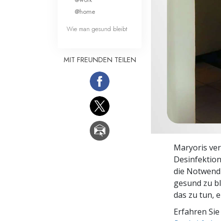
Liebe und Hass 
@home
Wie man gesund bleibt
MIT FREUNDEN TEILEN
Maryoris ver
Desinfektion
die Notwend
gesund zu bl
das zu tun, 
Erfahren Sie