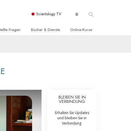
Scientology TV
tellte Fragen
Bücher & Dienste
Online-Kurse
nd und
nführende Bücher
Wie man Konflikte löst
nde Prinzipien
örbücher
Die Dynamiken des Daseins
einer Scientology Kirche
nführungsvorträge
Die Bestandteile des Verstehens
ME
sation der Scientology
nführungsfilme
Lösungen für eine gefährliche Umwelt
nführende Dienste
Beistände bei Krankheiten und
Verletzungen
BLEIBEN SIE IN
VERBINDUNG
t für
Integrität und Ehrlichkeit
Erhalten Sie Updates
Rights
Ehe
und bleiben Sie in
Verbindung.
liche
Die emotionelle Tonskala