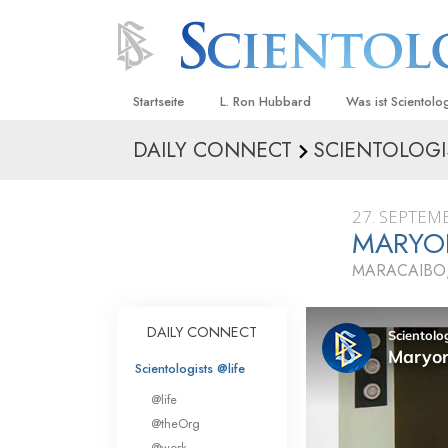
Startseite
L. Ron Hubbard
Was ist Scientolo
DAILY CONNECT
SCIENTOLOGI
Anschauungen un
Scientology Beke
Kodizes
27. SEPTEM
MARYO
Was Scientologen
sagen
MARACAIBO,
Lernen Sie einen
DAILY CONNECT
Innerhalb einer S
Scientologists @life
Die Grundprinzip
@life
Eine Einführung in
@theOrg
@work