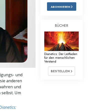
ABONNIEREN
Antworten auf das Drogenproblem
Kinder
BÜCHER
Werkzeuge für den Arbeitsplatz
Ethik und die Zustände
Die Ursache von Unterdrückung
Dianetics: Der Leitfaden
für den menschlichen
Ermittlungen
Verstand
Grundlagen des Organisierens
BESTELLEN
nigungs- und
Die Grundlagen von Public Relations
 sie anderen
 wahren und
Planziele und Ziele
 selbst. Um
Die Technologie des Studierens
Dianetics:
Kommunikation