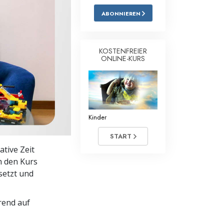
ABONNIEREN
Antworten auf das Drogenproblem
Kinder
KOSTENFREIER
Werkzeuge für den Arbeitsplatz
ONLINE-KURS
Ethik und die Zustände
Die Ursache von Unterdrückung
Kinder
Ermittlungen
START
Grundlagen des Organisierens
ative Zeit
Die Grundlagen von Public Relations
ch den Kurs
setzt und
Planziele und Ziele
Die Technologie des Studierens
rend auf
Kommunikation