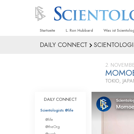
Startseite
L. Ron Hubbard
Was ist Scientolo
DAILY CONNECT
SCIENTOLOGI
Anschauungen un
Scientology Beke
Kodizes
2. NOVEMBE
MOMOE
Was Scientologen
sagen
TOKIO, JAP
Lernen Sie einen
DAILY CONNECT
Innerhalb einer S
Scientologists @life
Die Grundprinzip
@life
Eine Einführung in
@theOrg
@work