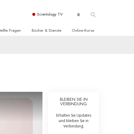
Scientology TV
tellte Fragen
Bücher & Dienste
Online-Kurse
nd und
nführende Bücher
Wie man Konflikte löst
nde Prinzipien
örbücher
Die Dynamiken des Daseins
einer Scientology Kirche
nführungsvorträge
Die Bestandteile des Verstehens
sation der Scientology
nführungsfilme
Lösungen für eine gefährliche Umwelt
nführende Dienste
Beistände bei Krankheiten und
Verletzungen
BLEIBEN SIE IN
VERBINDUNG
t für
Integrität und Ehrlichkeit
Erhalten Sie Updates
Rights
Ehe
und bleiben Sie in
Verbindung.
liche
Die emotionelle Tonskala