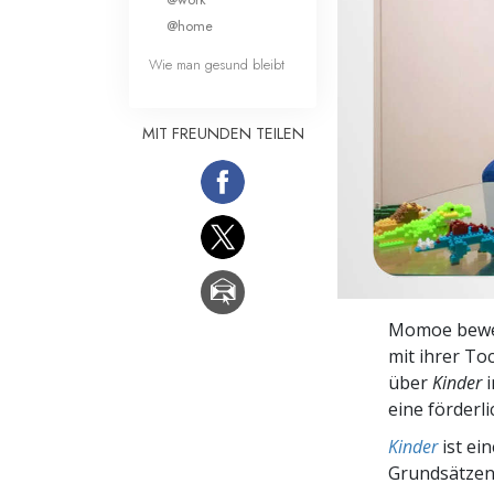
Liebe und Hass 
@home
Wie man gesund bleibt
MIT FREUNDEN TEILEN
Momoe beweis
mit ihrer Toc
über
Kinder
eine förderl
Kinder
ist ei
Grundsätze