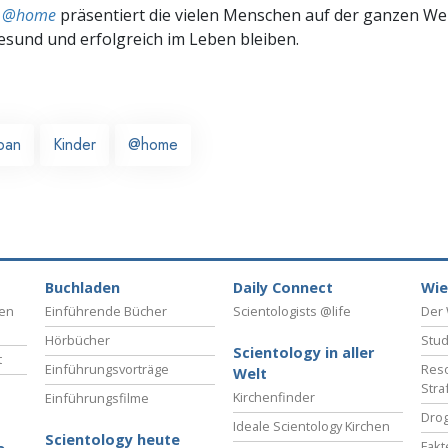
ts @home
präsentiert die vielen Menschen auf der ganzen Welt
gesund und erfolgreich im Leben bleiben.
pan
Kinder
@home
Buchladen
Daily Connect
Wie
ben
Einführende Bücher
Scientologists @life
Der 
Hörbücher
Stud
Scientology in aller
t
Einführungsvorträge
Reso
Welt
Stra
Kirchenfinder
Einführungsfilme
Drog
Ideale Scientology Kirchen
Scientology heute
Fakt