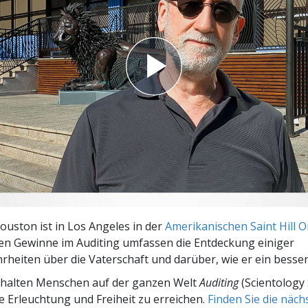
– Was ist Größe?
uston ist in Los Angeles in der
Amerikanischen Saint Hill 
en Gewinne im Auditing umfassen die Entdeckung einiger
rheiten über die Vaterschaft und darüber, wie er ein bessere
rhalten Menschen auf der ganzen Welt
Auditing
(Scientology 
le Erleuchtung und Freiheit zu erreichen.
Finden Sie die näc