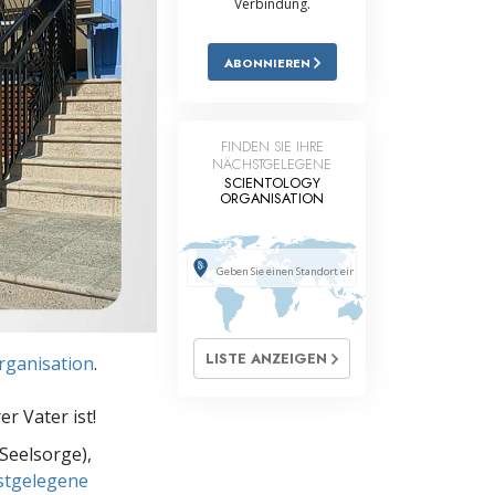
Verbindung.
Antworten auf das Drogenproblem
ABONNIEREN
Kinder
Werkzeuge für den Arbeitsplatz
FINDEN SIE IHRE
NÄCHSTGELEGENE
Ethik und die Zustände
SCIENTOLOGY
ORGANISATION
Die Ursache von Unterdrückung
Ermittlungen
Grundlagen des Organisierens
Die Grundlagen von Public Relations
LISTE ANZEIGEN
Organisation
.
Planziele und Ziele
r Vater ist!
Die Technologie des Studierens
Seelsorge),
hstgelegene
Kommunikation