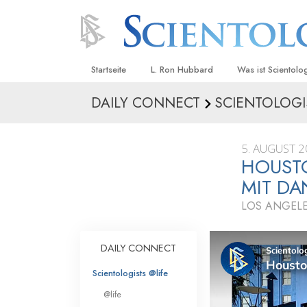
Startseite
L. Ron Hubbard
Was ist Scientolo
DAILY CONNECT
SCIENTOLOGI
Anschauungen un
Scientology Beke
Kodizes
5. AUGUST 
HOUSTO
Was Scientologen
sagen
MIT D
Lernen Sie einen
LOS ANGELE
Innerhalb einer S
DAILY CONNECT
Die Grundprinzip
Scientologists @life
Eine Einführung in
@life