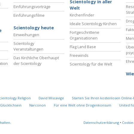
Scientology in aller
t
Einführungsvorträge
Reso
Welt
Stra
Kirchenfinder
Einführungsfilme
Drog
Ideale Scientology Kirchen
Scientology heute
Fakt
e
Fortgeschrittene
Einweihungen
Organisationen
Men
Scientology
Flag Land Base
Übe
Veranstaltungen
psyc
Freewinds
Das Kirchliche Oberhaupt
Ehre
tion
der Scientology
Scientology für die Welt
Wie
cientology Religion
David Miscavige
Starten Sie Ihren kostenlosen Online-
Glücklichsein
Narconon
Für eine Welt ohne Drogenkonsum
United f
halten.
Datenschutzerklärung
•
Cookie