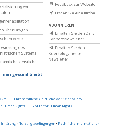
Feedback zur Website
zialisierung von
ftätern
Finden Sie eine Kirche
enrehabilitation
ABONNIEREN
en über Drogen
Erhalten Sie den Daily
schenrechte
Connect Newsletter
rwachung des
Erhalten Sie den
hiatrischen Systems
Scientology-heute-
Newsletter
namtliche Geistliche
 man gesund bleibt
Kurs
Ehrenamtliche Geistliche der Scientology
or Human Rights
Youth for Human Rights
-Erklärung
•
Nutzungsbedingungen
•
Rechtliche Informationen