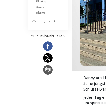
@theOrg
Liebe und Hass 
@work
@home
Wie man gesund bleibt
MIT FREUNDEN TEILEN
Danny aus Ho
Seine jüngst
Schlüsselwah
Jeden Tag e
um spirituel