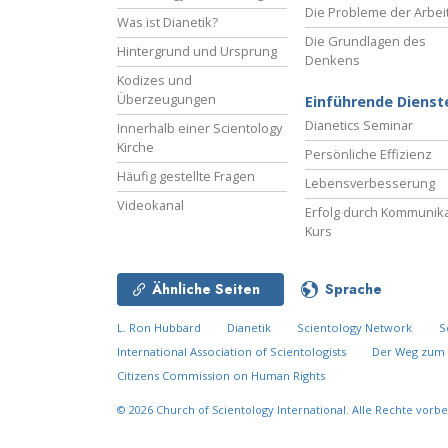
Die Probleme der Arbei
Was ist Dianetik?
Die Grundlagen des
Hintergrund und Ursprung
Denkens
Kodizes und
Überzeugungen
Einführende Dienst
Dianetics Seminar
Innerhalb einer Scientology
Kirche
Persönliche Effizienz
Häufig gestellte Fragen
Lebensverbesserung
Videokanal
Erfolg durch Kommunika
Kurs
Ähnliche Seiten
Sprache
L. Ron Hubbard
Dianetik
Scientology Network
S
International Association of Scientologists
Der Weg zum 
Citizens Commission on Human Rights
© 2026
Church of Scientology International.
Alle Rechte vorbe