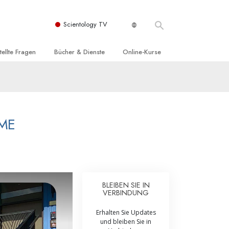
Scientology TV
tellte Fragen
Bücher & Dienste
Online-Kurse
nd und
nführende Bücher
Wie man Konflikte löst
nde Prinzipien
örbücher
Die Dynamiken des Daseins
einer Scientology Kirche
nführungsvorträge
Die Bestandteile des Verstehens
ME
sation der Scientology
nführungsfilme
Lösungen für eine gefährliche Umwelt
nführende Dienste
Beistände bei Krankheiten und
Verletzungen
t für
BLEIBEN SIE IN
Integrität und Ehrlichkeit
VERBINDUNG
Rights
Ehe
Erhalten Sie Updates
und bleiben Sie in
liche
Die emotionelle Tonskala