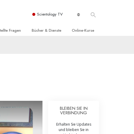
Scientology TV
tellte Fragen
Bücher & Dienste
Online-Kurse
nd und
nführende Bücher
Wie man Konflikte löst
nde Prinzipien
örbücher
Die Dynamiken des Daseins
einer Scientology Kirche
nführungsvorträge
Die Bestandteile des Verstehens
sation der Scientology
nführungsfilme
Lösungen für eine gefährliche Umwelt
nführende Dienste
Beistände bei Krankheiten und
Verletzungen
t für
BLEIBEN SIE IN
Integrität und Ehrlichkeit
VERBINDUNG
Rights
Ehe
Erhalten Sie Updates
und bleiben Sie in
liche
Die emotionelle Tonskala