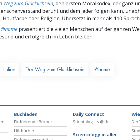
en
Weg zum Glücklichsein
, den ersten Moralkodex, der ganz u
nschenverstand beruht und dem jeder folgen kann, unab
 Hautfarbe oder Religion. Übersetzt in mehr als 110 Sprach
ts @home
präsentiert die vielen Menschen auf der ganzen Welt
gesund und erfolgreich im Leben bleiben.
Italien
Der Weg zum Glücklichsein
@home
Buchladen
Daily Connect
Wie
ben
Einführende Bücher
Scientologists @life
Der 
Hörbücher
Stud
Scientology in aller
t
Einführungsvorträge
Reso