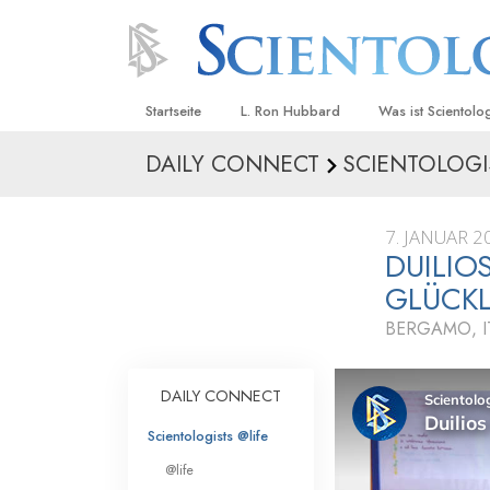
Startseite
L. Ron Hubbard
Was ist Scientolo
DAILY CONNECT
SCIENTOLOGI
Anschauungen un
Scientology Beke
Kodizes
7. JANUAR 2
DUILIO
Was Scientologen
sagen
GLÜCK
Lernen Sie einen
BERGAMO, I
Innerhalb einer S
DAILY CONNECT
Die Grundprinzip
Scientologists @life
Eine Einführung in
@life