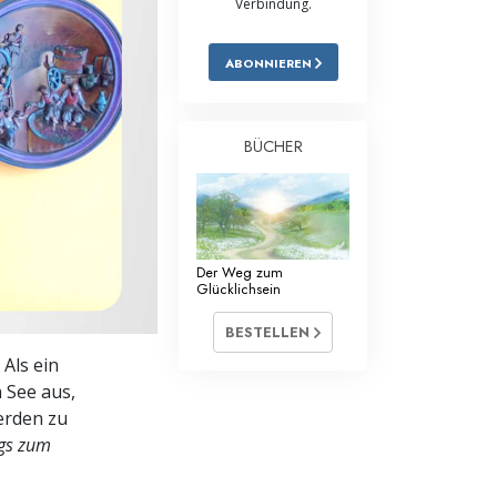
Verbindung.
Antworten auf das Drogenproblem
ABONNIEREN
Kinder
Werkzeuge für den Arbeitsplatz
BÜCHER
Ethik und die Zustände
Die Ursache von Unterdrückung
Ermittlungen
Der Weg zum
Glücklichsein
Grundlagen des Organisierens
BESTELLEN
Die Grundlagen von Public Relations
 Als ein
n See aus,
Planziele und Ziele
erden zu
Die Technologie des Studierens
gs zum
Kommunikation