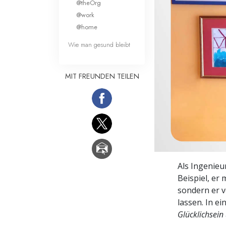
@theOrg
Liebe und Hass 
@work
@home
Wie man gesund bleibt
MIT FREUNDEN TEILEN
Als Ingenieu
Beispiel, er 
sondern er v
lassen. In e
Glücklichsein