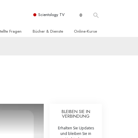
Scientology TV
tellte Fragen
Bücher & Dienste
Online-Kurse
nd und
nführende Bücher
Wie man Konflikte löst
nde Prinzipien
örbücher
Die Dynamiken des Daseins
einer Scientology Kirche
nführungsvorträge
Die Bestandteile des Verstehens
sation der Scientology
nführungsfilme
Lösungen für eine gefährliche Umwelt
nführende Dienste
Beistände bei Krankheiten und
Verletzungen
t für
BLEIBEN SIE IN
Integrität und Ehrlichkeit
VERBINDUNG
Rights
Ehe
Erhalten Sie Updates
und bleiben Sie in
liche
Die emotionelle Tonskala