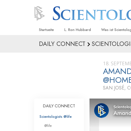
Startseite
L. Ron Hubbard
Was ist Scientolo
DAILY CONNECT
SCIENTOLOGI
Anschauungen un
Scientology Beke
Kodizes
18. SEPTEM
AMANDA
Was Scientologen
sagen
@HOM
Lernen Sie einen
SAN JOSÉ, 
Innerhalb einer S
DAILY CONNECT
Die Grundprinzip
Scientologists @life
Eine Einführung in
@life