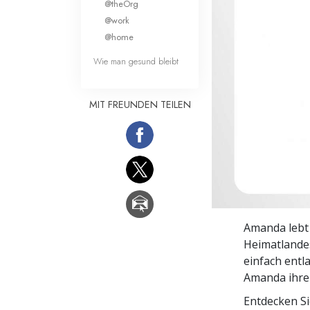
@theOrg
Liebe und Hass 
@work
@home
Wie man gesund bleibt
MIT FREUNDEN TEILEN
Amanda lebt 
Heimatlande
einfach entl
Amanda ihre 
Entdecken S