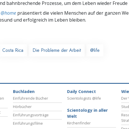
und bahnbrechende Prozesse, um dem Leben wieder Freude z
ts @home
präsentiert die vielen Menschen auf der ganzen Welt
gesund und erfolgreich im Leben bleiben.
Costa Rica
Die Probleme der Arbeit
@life
Buchladen
Daily Connect
Wie
ben
Einführende Bücher
Scientologists @life
Der 
Hörbücher
Stud
Scientology in aller
t
Einführungsvorträge
Reso
Welt
Stra
Kirchenfinder
Einführungsfilme
Drog