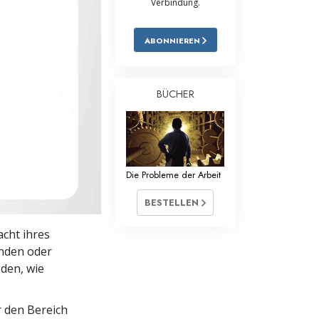
Verbindung.
Antworten auf das Drogenproblem
ABONNIEREN
Kinder
Werkzeuge für den Arbeitsplatz
BÜCHER
Ethik und die Zustände
Die Ursache von Unterdrückung
Ermittlungen
Die Probleme der Arbeit
Grundlagen des Organisierens
BESTELLEN
Die Grundlagen von Public Relations
acht ihres
nden oder
Planziele und Ziele
oden, wie
Die Technologie des Studierens
 den Bereich
Kommunikation