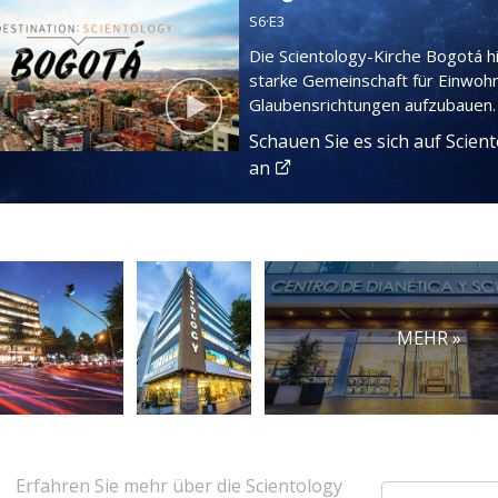
S
6
·E
3
Die Scientology-Kirche Bogotá hil
starke Gemeinschaft für Einwohn
Glaubensrichtungen aufzubauen.
Schauen Sie es sich auf Scien
an
MEHR »
Erfahren Sie mehr über die Scientology