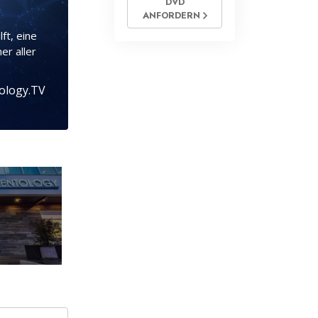
DVD
ANFORDERN
ft, eine
er aller
tology.TV