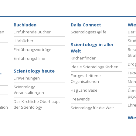
Buchladen
Daily Connect
Wie
ben
Einführende Bücher
Scientologists @life
Der 
Hörbücher
Stud
Scientology in aller
t
Einführungsvorträge
Reso
Welt
Stra
Kirchenfinder
Einführungsfilme
Drog
Ideale Scientology Kirchen
Scientology heute
Fakt
e
Fortgeschrittene
Einweihungen
Organisationen
Men
Scientology
Flag Land Base
Übe
Veranstaltungen
psyc
Freewinds
Das Kirchliche Oberhaupt
Ehre
tion
der Scientology
Scientology für die Welt
Wie