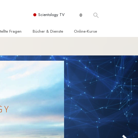
Scientology TV
tellte Fragen
Bücher & Dienste
Online-Kurse
nd und
nführende Bücher
Wie man Konflikte löst
nde Prinzipien
örbücher
Die Dynamiken des Daseins
einer Scientology Kirche
nführungsvorträge
Die Bestandteile des Verstehens
sation der Scientology
nführungsfilme
Lösungen für eine gefährliche Umwelt
nführende Dienste
Beistände bei Krankheiten und
Verletzungen
t für
Integrität und Ehrlichkeit
Rights
Ehe
liche
Die emotionelle Tonskala