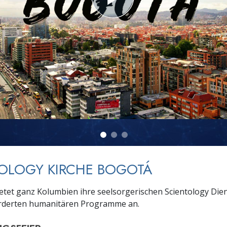
– Was ist Größe?
OLOGY KIRCHE BOGOTÁ
ietet ganz Kolumbien ihre seelsorgerischen Scientology Die
örderten humanitären Programme an.