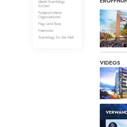
ERÖFFNUN
Ideale Scientology
Kirchen
Fortgeschrittene
Organisationen
Flag Land Base
Freewinds
Scientology für die Welt
VIDEOS
VERWAND