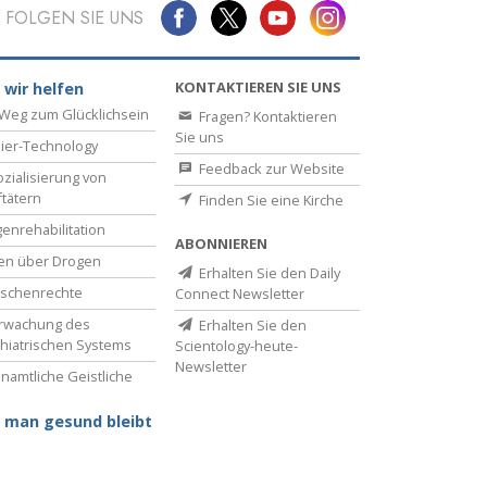
FOLGEN SIE UNS
KONTAKTIEREN SIE UNS
 wir helfen
Weg zum Glücklichsein
Fragen? Kontaktieren
Sie uns
ier-Technology
Feedback zur Website
zialisierung von
ftätern
Finden Sie eine Kirche
enrehabilitation
ABONNIEREN
en über Drogen
Erhalten Sie den Daily
schenrechte
Connect Newsletter
rwachung des
Erhalten Sie den
hiatrischen Systems
Scientology-heute-
Newsletter
namtliche Geistliche
 man gesund bleibt