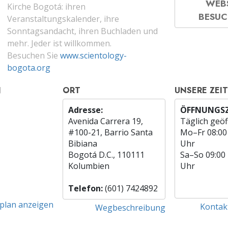
WEB
Kirche Bogotá: ihren
BESU
Veranstaltungskalender, ihre
Sonntagsandacht, ihren Buchladen und
mehr. Jeder ist willkommen.
Besuchen Sie
www.scientology-
bogota.org
N
ORT
UNSERE ZEI
Adresse:
ÖFFNUNGSZ
Avenida Carrera 19,
Täglich geöf
#100-21, Barrio Santa
Mo
–
Fr
08:00
Bibiana
Uhr
Bogotá D.C., 110111
Sa
–
So
09:00
Kolumbien
Uhr
Telefon:
(601) 7424892
tplan anzeigen
Kontak
Wegbeschreibung