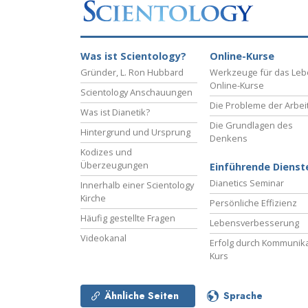
Was ist Scientology?
Online-Kurse
Gründer, L. Ron Hubbard
Werkzeuge für das Le
Online-Kurse
Scientology Anschauungen
Die Probleme der Arbei
Was ist Dianetik?
Die Grundlagen des
Hintergrund und Ursprung
Denkens
Kodizes und
Überzeugungen
Einführende Dienst
Dianetics Seminar
Innerhalb einer Scientology
Kirche
Persönliche Effizienz
Häufig gestellte Fragen
Lebensverbesserung
Videokanal
Erfolg durch Kommunika
Kurs
Ähnliche Seiten
Sprache