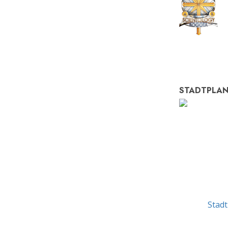
STADTPLA
Stad