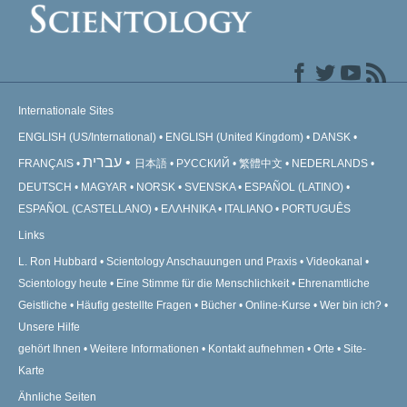
Internationale Sites
ENGLISH (US/International)
ENGLISH (United Kingdom)
DANSK
עברית
FRANÇAIS
日本語
РУССКИЙ
繁體中文
NEDERLANDS
DEUTSCH
MAGYAR
NORSK
SVENSKA
ESPAÑOL (LATINO)
ESPAÑOL (CASTELLANO)
ΕΛΛΗΝΙΚA
ITALIANO
PORTUGUÊS
Links
L. Ron Hubbard
Scientology Anschauungen und Praxis
Videokanal
Scientology heute
Eine Stimme für die Menschlichkeit
Ehrenamtliche
Geistliche
Häufig gestellte Fragen
Bücher
Online-Kurse
Wer bin ich?
Unsere Hilfe
gehört Ihnen
Weitere Informationen
Kontakt aufnehmen
Orte
Site-
Karte
Ähnliche Seiten