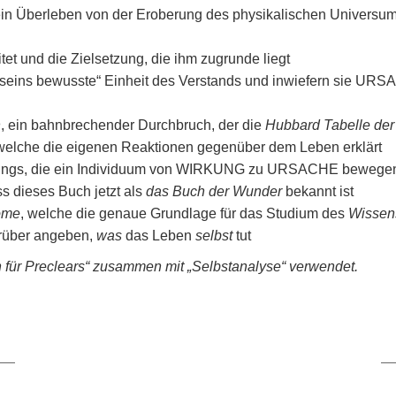
in Überleben von der Eroberung des physikalischen Universu
itet und die Zielsetzung, die ihm zugrunde liegt
seins bewusste“ Einheit des Verstands und inwiefern sie UR
n
, ein bahnbrechender Durchbruch, der die
Hubbard Tabelle der
welche die eigenen Reaktionen gegenüber dem Leben erklärt
sings, die ein Individuum von WIRKUNG zu URSACHE bewege
ss dieses Buch jetzt als
das Buch der Wunder
bekannt ist
iome
, welche die genaue Grundlage für das Studium des
Wissen
rüber angeben,
was
das Leben
selbst
tut
für Preclears“ zusammen mit „Selbstanalyse“ verwendet.