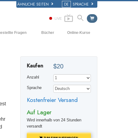
ÄHNLICHE SEITEN
DE
SPRACHE
LIVE
estellte Fragen
Bücher
Online-Kurse
d und
Wie man Konflikte löst
Einführende Bücher
e Prinzipien
Die Dynamiken des Daseins
Hörbücher
iner Scientology Kirche
Kaufen
$20
Die Bestandteile des Verstehens
Einführungsvorträge
ation der Scientology
Anzahl
Lösungen für eine gefährliche Umwelt
Filme
Sprache
Beistände für Krankheiten und
Verletzungen
Kostenfreier Versand
est
Integrität und Ehrlichkeit
Auf Lager
Die Ehe
ehr
Wird innerhalb von 24 Stunden
versandt
d
Die emotionelle Tonskala
ZUM EINKAUFSWAGEN