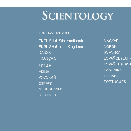
Internationale Sites
ENGLISH (US/International)
MAGYAR
ENGLISH (United Kingdom)
NORSK
DANSK
SVENSKA
FRANÇAIS
ESPAÑOL (LATI
ESPAÑOL (CAS
עברית
ΕΛΛΗΝΙΚA
日本語
ITALIANO
РУССКИЙ
PORTUGUÊS
繁體中文
NEDERLANDS
DEUTSCH