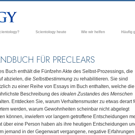
cientology?
Scientology heute
Wie wir helfen
Häufig g
n und Praxis
Scientology Kirchen
Hintergrun
grundlegend
Bekenntnisse und Kodizes
Neue Scientology Kirchen
NDBUCH FÜR PRECLEARS
Innerhalb e
ogen über Scientology
Fortgeschrittene Organisationen
Die Organis
es Buch enthält die Fünfzehn Akte des Selbst-Prozessings, die
Flag Land Base
f abzielen, die
Selbstbestimmung
zu rehabilitieren. Sie sind
inen Scientologen kennen
tzlich zu einer Reihe von Essays im Buch enthalten, welche die
Freewinds
ner Scientology Kirche
ührlichste Beschreibung des
idealen Zustandes des Menschen
Scientology für die Welt
alten. Entdecken Sie, warum Verhaltensmuster zu etwas derart f
nzipien der Scientology
ertem werden, warum Gewohnheiten scheinbar nicht abgelegt
David Miscavige - Das kirchliche
ng in die Dianetik
Oberhaupt der Scientology
en können, inwiefern vor langem getroffene Entscheidungen m
t über eine Person haben als ihre heutigen Entscheidungen un
ss – Was ist Größe?
m jemand in der Gegenwart vergangene, negative Erfahrungen