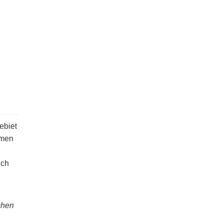
ebiet
omen
ich
chen