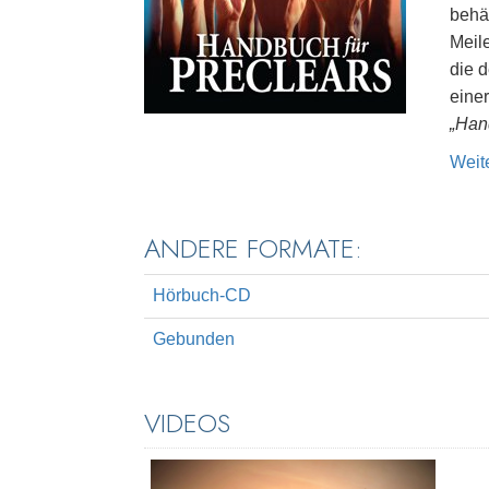
behäl
Meil
die 
eine
„Han
Weit
ANDERE FORMATE:
Hörbuch-CD
Gebunden
VIDEOS