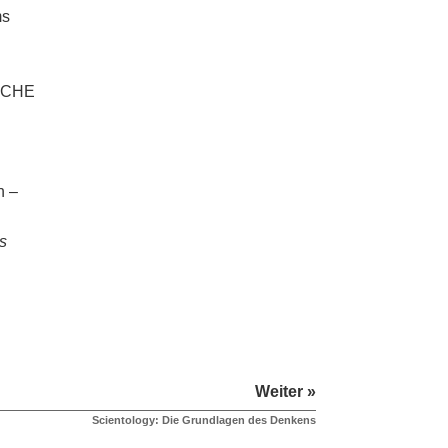
ms
SACHE
n –
s
Weiter »
Scientology: Die Grundlagen des Denkens