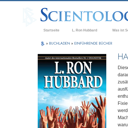
Startseite
L. Ron Hubbard
Was ist S
Anschauunge
»
BUCHLADEN
»
EINFÜHRENDE BÜCHER
Scientology 
HA
Was Scientol
sagen
Dies
darau
Lernen Sie e
zusä
Innerhalb ei
ausf
enth
Die Grundpri
Fixi
Eine Einführu
werd
Mach
Liebe und Ha
waru