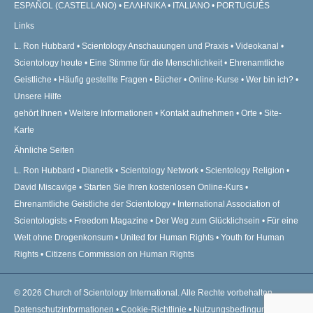
ESPAÑOL (CASTELLANO)
ΕΛΛΗΝΙΚA
ITALIANO
PORTUGUÊS
Links
L. Ron Hubbard
Scientology Anschauungen und Praxis
Videokanal
Scientology heute
Eine Stimme für die Menschlichkeit
Ehrenamtliche
Geistliche
Häufig gestellte Fragen
Bücher
Online-Kurse
Wer bin ich?
Unsere Hilfe
gehört Ihnen
Weitere Informationen
Kontakt aufnehmen
Orte
Site-
Karte
Ähnliche Seiten
L. Ron Hubbard
Dianetik
Scientology Network
Scientology Religion
David Miscavige
Starten Sie Ihren kostenlosen Online-Kurs
Ehrenamtliche Geistliche der Scientology
International Association of
Scientologists
Freedom Magazine
Der Weg zum Glücklichsein
Für eine
Welt ohne Drogenkonsum
United for Human Rights
Youth for Human
Rights
Citizens Commission on Human Rights
© 2026
Church of Scientology International.
Alle Rechte vorbehalten.
Datenschutzinformationen
•
Cookie-Richtlinie
•
Nutzungsbedingungen
•