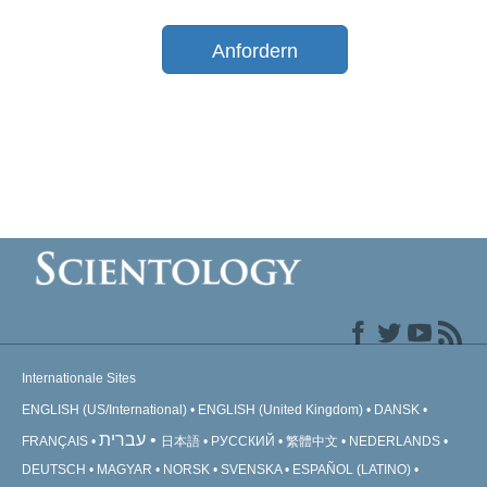
Anfordern
Internationale Sites
ENGLISH (US/International)
ENGLISH (United Kingdom)
DANSK
עברית
FRANÇAIS
日本語
РУССКИЙ
繁體中文
NEDERLANDS
DEUTSCH
MAGYAR
NORSK
SVENSKA
ESPAÑOL (LATINO)